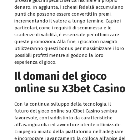
provare giochi specifici senza rischiare il proprio
denaro. In aggiunta, i schemi fedeltà accumulano
punti che possono essere convertiti in premi,
incrementando il valore a lungo termine. Capire i
particolari, come i requisiti di scommessa e le
scadenze di validità, è essenziale per ottimizzare
queste promozioni. Alla fine, i giocatori navigati
utilizzeranno questi bonus per massimizzare i loro
possibili profitti mentre si godono la loro
esperienza di gioco.
Il domani del gioco
online su X3bet Casino
Con la continua sviluppo della tecnologia, il
futuro del gioco online su X3bet Casino sembra
favorevole, contraddistinto da caratteristiche
all’avanguardia ed avventure utente ottimizzate.
L’impegno mirato della piattaforma nell’adeguare
e incorporare i avanzamenti la colloca all’apice del