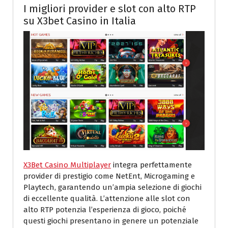
I migliori provider e slot con alto RTP
su X3bet Casino in Italia
X3Bet Casino Multiplayer
integra perfettamente
provider di prestigio come NetEnt, Microgaming e
Playtech, garantendo un’ampia selezione di giochi
di eccellente qualità. L’attenzione alle slot con
alto RTP potenzia l’esperienza di gioco, poiché
questi giochi presentano in genere un potenziale