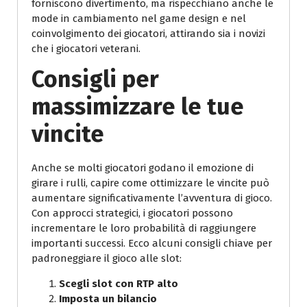
forniscono divertimento, ma rispecchiano anche le
mode in cambiamento nel game design e nel
coinvolgimento dei giocatori, attirando sia i novizi
che i giocatori veterani.
Consigli per
massimizzare le tue
vincite
Anche se molti giocatori godano il emozione di
girare i rulli, capire come ottimizzare le vincite può
aumentare significativamente l’avventura di gioco.
Con approcci strategici, i giocatori possono
incrementare le loro probabilità di raggiungere
importanti successi. Ecco alcuni consigli chiave per
padroneggiare il gioco alle slot:
Scegli slot con RTP alto
Imposta un bilancio