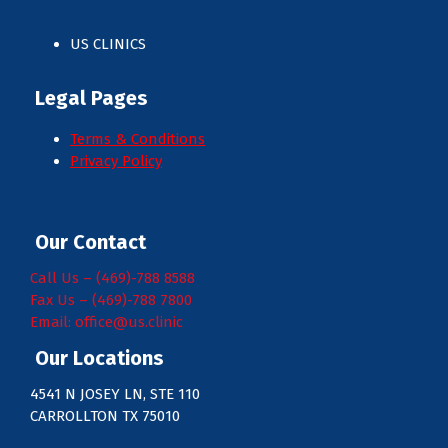
US CLINICS
Legal Pages
Terms & Conditions
Privacy Policy
Our Contact
Call Us – (469)-788 8588
Fax Us – (469)-788 7800
Email: office@us.clinic
Our Locations
4541 N JOSEY LN, STE 110
CARROLLTON TX 75010