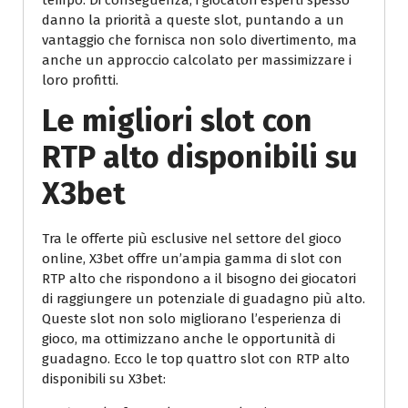
tempo. Di conseguenza, i giocatori esperti spesso
danno la priorità a queste slot, puntando a un
vantaggio che fornisca non solo divertimento, ma
anche un approccio calcolato per massimizzare i
loro profitti.
Le migliori slot con
RTP alto disponibili su
X3bet
Tra le offerte più esclusive nel settore del gioco
online, X3bet offre un’ampia gamma di slot con
RTP alto che rispondono a il bisogno dei giocatori
di raggiungere un potenziale di guadagno più alto.
Queste slot non solo migliorano l’esperienza di
gioco, ma ottimizzano anche le opportunità di
guadagno. Ecco le top quattro slot con RTP alto
disponibili su X3bet: