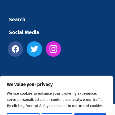
Search
Social Media
We value your privacy
Copyright © 2026 US Clinics
We use cookies to enhance your browsing experience,
serve personalized ads or content, and analyze our traffic.
By clicking "Accept All", you consent to our use of cookies.