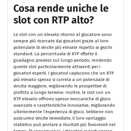
Cosa rende uniche le
slot con RTP alto?
Le slot con un elevato ritorno al giocatore sono
sempre più ricercate dai giocatori grazie al loro
potenziale di vincite più elevate rispetto ai giochi
standard. La percentuale di RTP riflette il
guadagno previsto sul lungo periodo, rendendo
queste slot particolarmente attraenti per i
giocatori esperti. I giocatori capiscono che un RTP
più elevato spesso si correla a un potenziale di
vincita maggiore, migliorando le prospettive di
profitto a lungo termine. Inoltre, le slot con un
RTP elevato offrono spesso meccaniche di gioco
avanzate e caratteristiche innovative, migliorando
ulteriormente l’esperienza di gioco. Sebbene non
assicurino vincite immediate, il loro vantaggio
statistico può portare a risultati più favorevoli nel