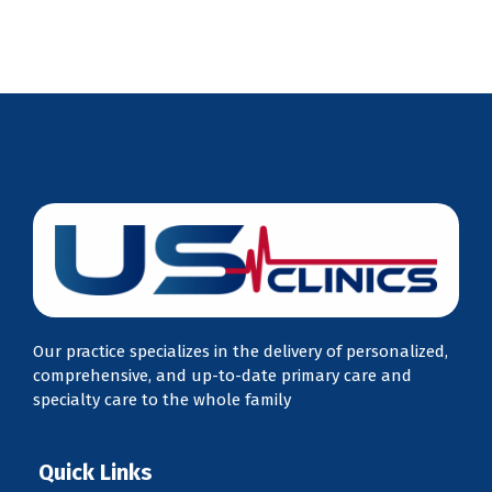
Our practice specializes in the delivery of personalized,
comprehensive, and up-to-date primary care and
specialty care to the whole family
Quick Links