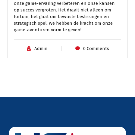
onze game-ervaring verbeteren en onze kansen
op succes vergroten. Het draait niet alleen om
fortuin; het gaat om bewuste beslissingen en
strategisch spel. We hebben de kracht om onze
game-avonturen vorm te geven!
Admin
0 Comments