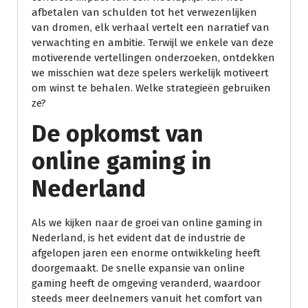
afbetalen van schulden tot het verwezenlijken
van dromen, elk verhaal vertelt een narratief van
verwachting en ambitie. Terwijl we enkele van deze
motiverende vertellingen onderzoeken, ontdekken
we misschien wat deze spelers werkelijk motiveert
om winst te behalen. Welke strategieën gebruiken
ze?
De opkomst van
online gaming in
Nederland
Als we kijken naar de groei van online gaming in
Nederland, is het evident dat de industrie de
afgelopen jaren een enorme ontwikkeling heeft
doorgemaakt. De snelle expansie van online
gaming heeft de omgeving veranderd, waardoor
steeds meer deelnemers vanuit het comfort van