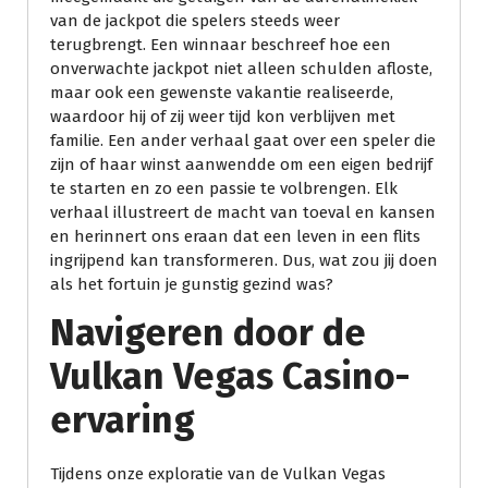
van de jackpot die spelers steeds weer
terugbrengt. Een winnaar beschreef hoe een
onverwachte jackpot niet alleen schulden afloste,
maar ook een gewenste vakantie realiseerde,
waardoor hij of zij weer tijd kon verblijven met
familie. Een ander verhaal gaat over een speler die
zijn of haar winst aanwendde om een eigen bedrijf
te starten en zo een passie te volbrengen. Elk
verhaal illustreert de macht van toeval en kansen
en herinnert ons eraan dat een leven in een flits
ingrijpend kan transformeren. Dus, wat zou jij doen
als het fortuin je gunstig gezind was?
Navigeren door de
Vulkan Vegas Casino-
ervaring
Tijdens onze exploratie van de Vulkan Vegas