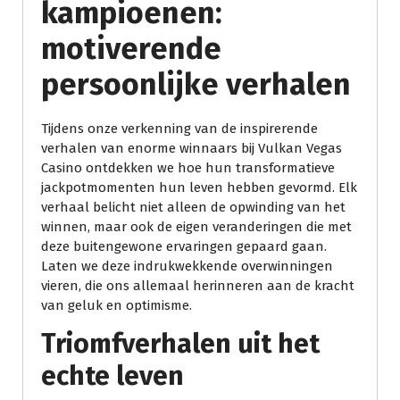
kampioenen:
motiverende
persoonlijke verhalen
Tijdens onze verkenning van de inspirerende
verhalen van enorme winnaars bij Vulkan Vegas
Casino ontdekken we hoe hun transformatieve
jackpotmomenten hun leven hebben gevormd. Elk
verhaal belicht niet alleen de opwinding van het
winnen, maar ook de eigen veranderingen die met
deze buitengewone ervaringen gepaard gaan.
Laten we deze indrukwekkende overwinningen
vieren, die ons allemaal herinneren aan de kracht
van geluk en optimisme.
Triomfverhalen uit het
echte leven