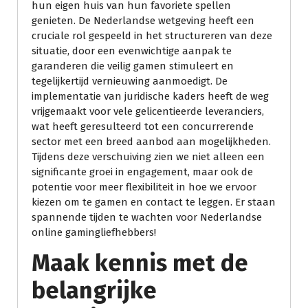
hun eigen huis van hun favoriete spellen
genieten. De Nederlandse wetgeving heeft een
cruciale rol gespeeld in het structureren van deze
situatie, door een evenwichtige aanpak te
garanderen die veilig gamen stimuleert en
tegelijkertijd vernieuwing aanmoedigt. De
implementatie van juridische kaders heeft de weg
vrijgemaakt voor vele gelicentieerde leveranciers,
wat heeft geresulteerd tot een concurrerende
sector met een breed aanbod aan mogelijkheden.
Tijdens deze verschuiving zien we niet alleen een
significante groei in engagement, maar ook de
potentie voor meer flexibiliteit in hoe we ervoor
kiezen om te gamen en contact te leggen. Er staan
spannende tijden te wachten voor Nederlandse
online gamingliefhebbers!
Maak kennis met de
belangrijke