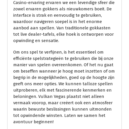
Casino-ervaring ervaren we een levendige sfeer die
zowel ervaren gokkers als nieuwkomers boeit. De
interface is strak en eenvoudig te gebruiken,
waardoor navigeren soepel is in het enorme
aanbod aan spellen. Van traditionele gokkasten
tot live dealer-tafels, elke hoek is ontworpen voor
opwinding en sensatie.
Om ons spel te verfijnen, is het essentieel om
efficiënte spelstrategieën te gebruiken die bij onze
manier van spelen overeenkomen. Of het nu gaat
om beseffen wanneer je hoog moet inzetten of om
begrip in de mogelijkheden, goed op de hoogte zijn
geeft ons meer opties. We kunnen talloze spellen
uitproberen, elk met fascinerende kenmerken en
beloningen. Vulkan Vegas plaatst niet alleen
vermaak voorop, maar creëert ook een atmosfeer
waarin bewuste beslissingen kunnen uitmonden
tot opwindende winsten. Laten we samen het
avontuur beginnen!