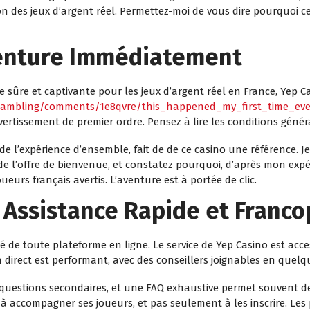
on des jeux d’argent réel. Permettez-moi de vous dire pourquoi c
enture Immédiatement
e sûre et captivante pour les jeux d’argent réel en France, Yep 
/gambling/comments/1e8qvre/this_happened_my_first_time_ev
vertissement de premier ordre. Pensez à lire les conditions génér
 de l’expérience d’ensemble, fait de de ce casino une référence. Je
 de l’offre de bienvenue, et constatez pourquoi, d’après mon expé
urs français avertis. L’aventure est à portée de clic.
e Assistance Rapide et Franc
rité de toute plateforme en ligne. Le service de Yep Casino est ac
at en direct est performant, avec des conseillers joignables en qu
 questions secondaires, et une FAQ exhaustive permet souvent d
 à accompagner ses joueurs, et pas seulement à les inscrire. Les