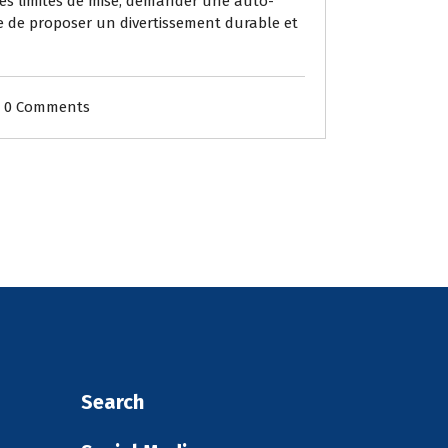
 des limites de mise, demander une auto-
ce de proposer un divertissement durable et
0 Comments
Search