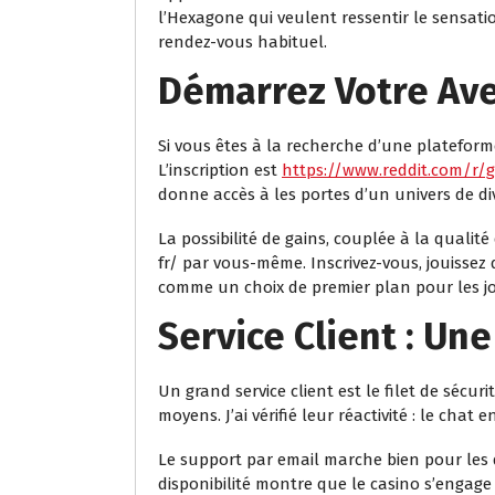
l’Hexagone qui veulent ressentir le sensati
rendez-vous habituel.
Démarrez Votre Av
Si vous êtes à la recherche d’une plateform
L’inscription est
https://www.reddit.com/r
donne accès à les portes d’un univers de di
La possibilité de gains, couplée à la qualité
fr/ par vous-même. Inscrivez-vous, jouissez
comme un choix de premier plan pour les joue
Service Client : Un
Un grand service client est le filet de sécu
moyens. J’ai vérifié leur réactivité : le ch
Le support par email marche bien pour les
disponibilité montre que le casino s’engage