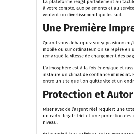
La plateforme réagit parfaitement au tactile
à votre compte, aux paiements et au service 
veulent un divertissement qui les suit.
Une Première Impre
Quand vous débarquez sur yepcasinoo.eu/fr-
mobile ou sur ordinateur. On se repère en un
remarqué la vitesse de chargement des pages
L’atmosphère est à la fois énergique et rass
instaure un climat de confiance immédiat. Po
entre un site que l’on quitte vite et un end
Protection et Autor
Miser avec de l’argent réel requiert une to
un cadre légal strict et une protection des
niveau.