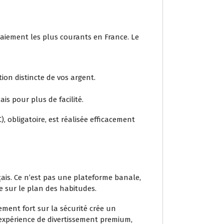
paiement les plus courants en France. Le
ion distincte de vos argent.
s pour plus de facilité.
), obligatoire, est réalisée efficacement
ais. Ce n’est pas une plateforme banale,
 sur le plan des habitudes.
ment fort sur la sécurité crée un
e expérience de divertissement premium,