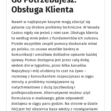
Obsługa Klienta
Nawet w najlepszym kasynie mogą zdarzyć się
pytania czy drobne problemy techniczne. W Vavada
Casino nigdy nie jesteś z nimi sam. Obsługa klienta
to według mnie jeden z fundamentów ich sukcesu.
Przede wszystkim zespół pomocy doskonale mówi
po polsku, co usuwa wszelkie bariery w
komunikacji i umożliwia dokładne opisanie każdej
sprawy. Pomoc dostępna jest przez całą dobę,
siedem dni w tygodniu, przez kilka kanałów.
Najszybszy i mój ulubiony to czat na żywo –
rozmowę z konsultantem rozpoczynasz w ciągu
minuty, a problemy rozwiązywane są
natychmiastowo z dużą życzliwością i
profesjonalizmem. Alternatywnie możesz użyć
formularza e-mailowego, gdzie odpowiedź
dostajesz w ciągu paru godzin. Na stronie w dziale
FAQ jest też obszerna baza wiedzy z rozwiązaniami