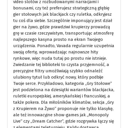
video slotów z rozbudowanymi narracjami i
bonusami, czy też preferujesz strategiczną głębię
gier stołowych jak blackjack czy ruletka, odkryjesz
tu coś dla siebie. Szczególnie imponujący jest dział
gier na żywo, gdzie prawdziwi krupierzy prowadzą
grę w czasie rzeczywistym, transportując atmosferę
najlepszego kasyna prosto na ekran Twojego
urządzenia. Ponadto, Vavada regularnie uzupełnia
swoją ofertę, wprowadzając najnowsze hity
rynkowe, więc nuda tutaj po prostu nie istnieje.
Zwiedzanie tej biblioteki to czysta przyjemność, a
precyzyjne filtry umożliwiają szybko odnaleźć
ulubiony tytuł lub odkryć nowy, który podbije
Twoje serce. Przykładowo, kategoria „Gry Stołowe”
jest podzielona na dziesiątki wariantów blackjacka,
ruletki europejskiej, amerykańskiej i francuskiej, a
także pokera. Dla miłośników klimatów, sekcja „Gry
z Krupierem na Żywo” proponuje nie tylko klasykę,
ale też innowacyjne show-games jak „Monopoly
Live” czy „Dream Catcher”, gdzie rozgrywka łączy się
z elementami teleturnieju. Każdy dostawca