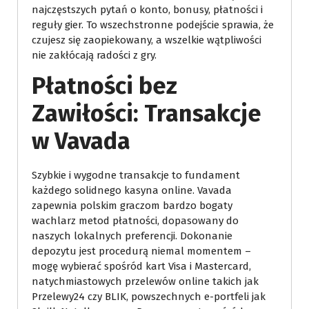
najczęstszych pytań o konto, bonusy, płatności i
reguły gier. To wszechstronne podejście sprawia, że
czujesz się zaopiekowany, a wszelkie wątpliwości
nie zakłócają radości z gry.
Płatności bez
Zawiłości: Transakcje
w Vavada
Szybkie i wygodne transakcje to fundament
każdego solidnego kasyna online. Vavada
zapewnia polskim graczom bardzo bogaty
wachlarz metod płatności, dopasowany do
naszych lokalnych preferencji. Dokonanie
depozytu jest procedurą niemal momentem –
mogę wybierać spośród kart Visa i Mastercard,
natychmiastowych przelewów online takich jak
Przelewy24 czy BLIK, powszechnych e-portfeli jak