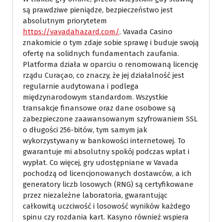
są prawdziwe pieniądze, bezpieczeństwo jest
absolutnym priorytetem
https://vavadahazard.com/
. Vavada Casino
znakomicie o tym zdaje sobie sprawę i buduje swoją
ofertę na solidnych fundamentach zaufania.
Platforma działa w oparciu o renomowaną licencję
rządu Curaçao, co znaczy, że jej działalność jest
regularnie audytowana i podlega
międzynarodowym standardom. Wszystkie
transakcje finansowe oraz dane osobowe są
zabezpieczone zaawansowanym szyfrowaniem SSL
o długości 256-bitów, tym samym jak
wykorzystywany w bankowości internetowej. To
gwarantuje mi absolutny spokój podczas wpłat i
wypłat. Co więcej, gry udostępniane w Vavada
pochodzą od licencjonowanych dostawców, a ich
generatory liczb losowych (RNG) są certyfikowane
przez niezależne laboratoria, gwarantując
całkowitą uczciwość i losowość wyników każdego
spinu czy rozdania kart. Kasyno również wspiera