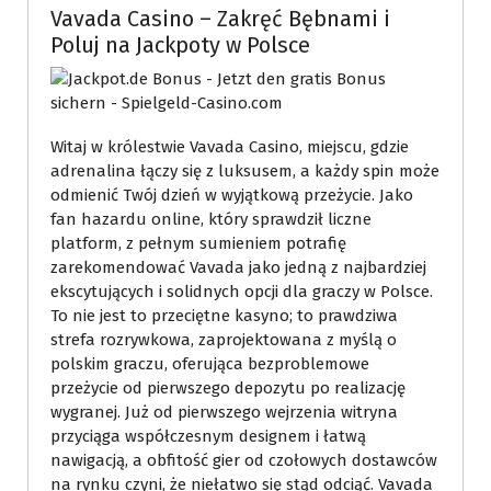
Vavada Casino – Zakręć Bębnami i
Poluj na Jackpoty w Polsce
Witaj w królestwie Vavada Casino, miejscu, gdzie
adrenalina łączy się z luksusem, a każdy spin może
odmienić Twój dzień w wyjątkową przeżycie. Jako
fan hazardu online, który sprawdził liczne
platform, z pełnym sumieniem potrafię
zarekomendować Vavada jako jedną z najbardziej
ekscytujących i solidnych opcji dla graczy w Polsce.
To nie jest to przeciętne kasyno; to prawdziwa
strefa rozrywkowa, zaprojektowana z myślą o
polskim graczu, oferująca bezproblemowe
przeżycie od pierwszego depozytu po realizację
wygranej. Już od pierwszego wejrzenia witryna
przyciąga współczesnym designem i łatwą
nawigacją, a obfitość gier od czołowych dostawców
na rynku czyni, że niełatwo się stąd odciąć. Vavada