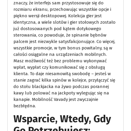
znaczy, że interfejs sam przystosowuje się do
rozmiaru ekranu, przechowując wszystkie opcje i
piękno wersji desktopowej. Kolekcja gier jest
identyczna, a wiele slotów i gier stołowych zostało
już dostosowanych pod kątem dotykowego
sterowania, co powoduje, że spinanie bębnów
palcem jest niezwykle satysfakcjonujące. Co więcej,
wszystkie promocje, w tym bonus powitalny, są w
całości osiągalne na urządzeniach mobilnych.
Masz możliwość też bez problemu wykonywać
wpłat, wypłat czy komunikować się z obsługą
klienta. To daje niesamowitą swobodę – jesteś w
stanie zagrać kilka spinów w kolejce, przyłączyć się
do stołu blackjacka na żywo podczas porannej
kawy lub polować na jackpoty wylegując się na
kanapie. Mobilność Vavady jest zwyczajnie
bezbłędna.
Wsparcie, Wtedy, Gdy
Go Potrzebujesz: