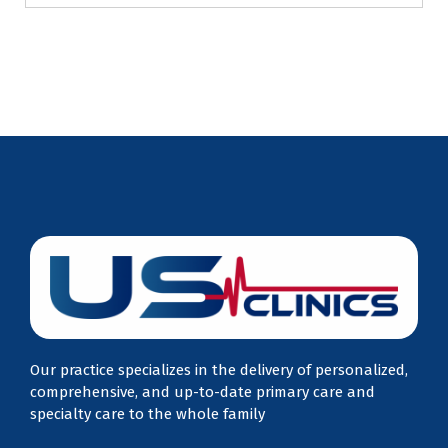
Our practice specializes in the delivery of personalized,
comprehensive, and up-to-date primary care and
specialty care to the whole family