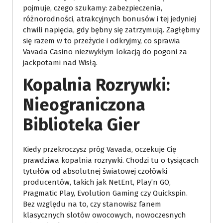
pojmuje, czego szukamy: zabezpieczenia,
różnorodności, atrakcyjnych bonusów i tej jedyniej
chwili napięcia, gdy bębny się zatrzymują. Zagłębmy
się razem w to przeżycie i odkryjmy, co sprawia
Vavada Casino niezwykłym lokacją do pogoni za
jackpotami nad Wisłą.
Kopalnia Rozrywki:
Nieograniczona
Biblioteka Gier
Kiedy przekroczysz próg Vavada, oczekuje Cię
prawdziwa kopalnia rozrywki. Chodzi tu o tysiącach
tytułów od absolutnej światowej czołówki
producentów, takich jak NetEnt, Play’n GO,
Pragmatic Play, Evolution Gaming czy Quickspin.
Bez względu na to, czy stanowisz fanem
klasycznych slotów owocowych, nowoczesnych