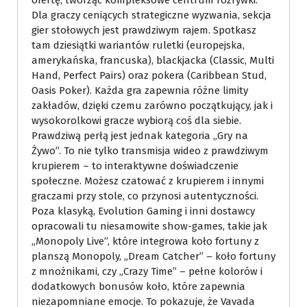
Dla graczy ceniących strategiczne wyzwania, sekcja
gier stołowych jest prawdziwym rajem. Spotkasz
tam dziesiątki wariantów ruletki (europejska,
amerykańska, francuska), blackjacka (Classic, Multi
Hand, Perfect Pairs) oraz pokera (Caribbean Stud,
Oasis Poker). Każda gra zapewnia różne limity
zakładów, dzięki czemu zarówno początkujący, jak i
wysokorolkowi gracze wybiorą coś dla siebie.
Prawdziwą perłą jest jednak kategoria „Gry na
Żywo”. To nie tylko transmisja wideo z prawdziwym
krupierem – to interaktywne doświadczenie
społeczne. Możesz czatować z krupierem i innymi
graczami przy stole, co przynosi autentyczności.
Poza klasyką, Evolution Gaming i inni dostawcy
opracowali tu niesamowite show-games, takie jak
„Monopoly Live”, które integrowa koło fortuny z
planszą Monopoly, „Dream Catcher” – koło fortuny
z mnożnikami, czy „Crazy Time” – pełne kolorów i
dodatkowych bonusów koło, które zapewnia
niezapomniane emocje. To pokazuje, że Vavada