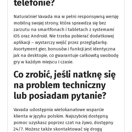
telefonie?
Naturalnie! Vavada ma w pełni responsywną wersję
mobilną swojej strony, która sprawdza się bez
zarzutu na smartfonach i tabletach z systemami
iOS oraz Android. Nie trzeba pobierać dodatkowej
aplikacji – wystarczy wejść przez przeglądarkę.
Asortyment gier, bonusów i funkcji jest identyczna
jak na desktopie, co gwarantuje całkowitą swobodę
gry w każdym miejscu i czasie.
Co zrobić, jeśli natknę się
na problem techniczny
lub posiadam pytanie?
Vavada udostępnia wielokanałowe wsparcie
klienta w języku polskim. Najszybciej dostępną
pomoc uzyskasz poprzez czat na żywo, dostępny
24/7. Możesz także skontaktować się drogą