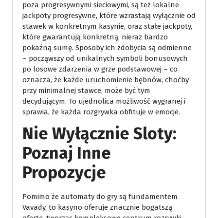
poza progresywnymi sieciowymi, są też lokalne
jackpoty progresywne, które wzrastają wyłącznie od
stawek w konkretnym kasynie, oraz stałe jackpoty,
które gwarantują konkretną, nieraz bardzo
pokaźną sumę. Sposoby ich zdobycia są odmienne
– począwszy od unikalnych symboli bonusowych
po losowe zdarzenia w grze podstawowej – co
oznacza, że każde uruchomienie bębnów, choćby
przy minimalnej stawce, może być tym
decydującym. To ujednolica możliwość wygranej i
sprawia, że każda rozgrywka obfituje w emocje.
Nie Wyłącznie Sloty:
Poznaj Inne
Propozycje
Pomimo że automaty do gry są fundamentem
Vavady, to kasyno oferuje znacznie bogatszą
ofertę, tworząc kompleksowe centrum rozrywki.