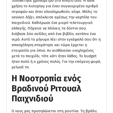
Τοποθέτησε χρονόμετρο στο κινητό σου. Ή κάνε
χρήση το Autoplay για έναν συγκεκριμένο αριθμό
στροφών και όταν ολοκληρωθούν, κόψε. Μόλις το
session λήξει, απόκλεισε αμέσως την καρτέλα του
παιχνιδιού. Καθιέρωσε ένα μικρό τελετουργικό
αλλαγής. Πήγαινε να πλύνεις τα δόντια σου,
διάβασε δύο σελίδες από ένα βιβλίο, κατάπιε ένα
νερό. Αυτό το μήνυμα λέει στον εγκέφαλό σου ότι η
απασχόληση σταμάτησε και τώρα έρχεται η
ετοιμασία για ύπνο. Αν αισθάνεσαι ενοχλημένος
μετά το παιχνίδι, τότε κάτι ήταν λάθος. Το budget
ήταν πολύ ή ο χρόνος πολύς. Για την επόμενη φορά,
μείωσέ τα.
Η Νοοτροπία ενός
Βραδινού Ριτουαλ
Παιχνιδιού
Ο νους μας προσηλώνεται στη ρουτίνα. Τη βράδυ,