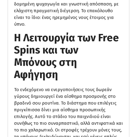
δομημένη ψυχαγωγία και γνωστική απόσπαση, με
ελάχιστη πραγματική διέγερση. Το επακόλουθο
είναι το ίδιο: ένας ηρεμημένος νους έτοιμος για
ύπνο.
Η Λειτουργία των Free
Spins και των
Μπόνους στη
Αφήγηση
Το ενδεχόμενο να ενεργοποιήσεις τους δωρεάν
γύρους δημιουργεί ένα αίσθημα προσμονής στο
βραδινό σου ρουτίνα. Το διάστημα που επιλέγεις
πριγκίπισσα δίνει μια αίσθημα προσωπικής
επιλογής. Αυτό το στάδιο του παιχνιδιού είναι
συνήθως το πιο συναρπαστικό, αλλά αντιφατικά και
το πιο χαλαρωτικό. Οι στροφές τρέχουν μόνες τους,
τα μπόνους ξεκλειδώνονται, και εσύ μένεις απλώς