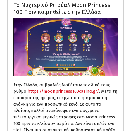
Το Νυχτερινό Ριτούαλ Moon Princess
100 Πριν κοιμηθείτε στην Ελλάδα
Στην Ελλάδα, οι βραδιές διαθέτουν τον δικό τους
ρυθμό
https://moonprincess100casino.gr/
. Μετά τη
φασαρία της ημέρας, επέρχεται η ηρεμία και η
ανάγκη για ένα προσωπικό κενό. Σε αυτό το
πλαίσιο, πολλοί ανακάλυψαν ένα σύγχρονο
τελετουργικό: μερικές στροφές στο Moon Princess
100 πριν να κλείσουν τα μάτια. Δεν είναι απλώς ένα
slot. Είναι μια συστηματική, καθησυχαστική πράξη