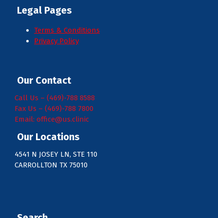
Legal Pages
Terms & Conditions
Privacy Policy
Our Contact
Call Us – (469)-788 8588
Fax Us – (469)-788 7800
Email: office@us.clinic
Our Locations
4541 N JOSEY LN, STE 110
CARROLLTON TX 75010
Search