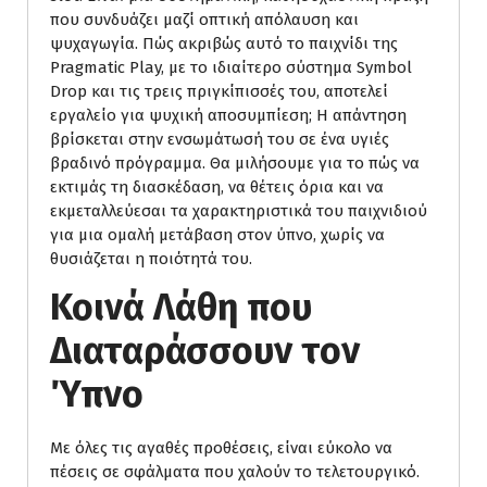
που συνδυάζει μαζί οπτική απόλαυση και
ψυχαγωγία. Πώς ακριβώς αυτό το παιχνίδι της
Pragmatic Play, με το ιδιαίτερο σύστημα Symbol
Drop και τις τρεις πριγκίπισσές του, αποτελεί
εργαλείο για ψυχική αποσυμπίεση; Η απάντηση
βρίσκεται στην ενσωμάτωσή του σε ένα υγιές
βραδινό πρόγραμμα. Θα μιλήσουμε για το πώς να
εκτιμάς τη διασκέδαση, να θέτεις όρια και να
εκμεταλλεύεσαι τα χαρακτηριστικά του παιχνιδιού
για μια ομαλή μετάβαση στον ύπνο, χωρίς να
θυσιάζεται η ποιότητά του.
Κοινά Λάθη που
Διαταράσσουν τον
Ύπνο
Με όλες τις αγαθές προθέσεις, είναι εύκολο να
πέσεις σε σφάλματα που χαλούν το τελετουργικό.