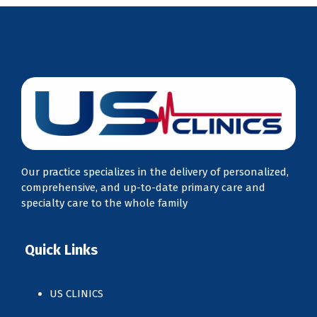
Our practice specializes in the delivery of personalized,
comprehensive, and up-to-date primary care and
specialty care to the whole family
Quick Links
US CLINICS