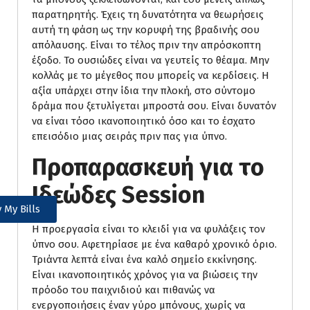
παρατηρητής. Έχεις τη δυνατότητα να θεωρήσεις
αυτή τη φάση ως την κορυφή της βραδινής σου
απόλαυσης. Είναι το τέλος πριν την απρόσκοπτη
έξοδο. Το ουσιώδες είναι να γευτείς το θέαμα. Μην
κολλάς με το μέγεθος που μπορείς να κερδίσεις. Η
αξία υπάρχει στην ίδια την πλοκή, στο σύντομο
δράμα που ξετυλίγεται μπροστά σου. Είναι δυνατόν
να είναι τόσο ικανοποιητικό όσο και το έσχατο
επεισόδιο μιας σειράς πριν πας για ύπνο.
Προπαρασκευή για το
Ιδεώδες Session
 My Bills
Η προεργασία είναι το κλειδί για να φυλάξεις τον
ύπνο σου. Αφετηρίασε με ένα καθαρό χρονικό όριο.
Τριάντα λεπτά είναι ένα καλό σημείο εκκίνησης.
Είναι ικανοποιητικός χρόνος για να βιώσεις την
πρόοδο του παιχνιδιού και πιθανώς να
ενεργοποιήσεις έναν γύρο μπόνους, χωρίς να