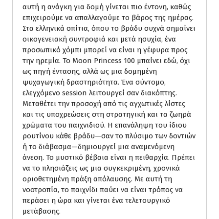
αυτή η ανάγκη για δομή γίνεται πιο έντονη, καθώς
επιχειρούμε να απαλλαγούμε το βάρος της ημέρας.
Στα ελληνικά σπίτια, όπου το βράδυ συχνά σημαίνει
οικογενειακή συντροφιά και μετά ησυχία, ένα
προσωπικό χόμπι μπορεί να είναι η γέφυρα προς
την ηρεμία. Το Moon Princess 100 μπαίνει εδώ, όχι
ως πηγή έντασης, αλλά ως μια δομημένη
ψυχαγωγική δραστηριότητα. Ένα σύντομο,
ελεγχόμενο session λειτουργεί σαν διακόπτης.
Μεταθέτει την προσοχή από τις αγχωτικές λίστες
και τις υποχρεώσεις στη στρατηγική και τα ζωηρά
χρώματα του παιχνιδιού. Η επανάληψη του ίδιου
ρουτίνου κάθε βράδυ—σαν το πλύσιμο των δοντιών
ή το διάβασμα—δημιουργεί μια αναμενόμενη
άνεση. Το μυστικό βέβαια είναι η πειθαρχία. Πρέπει
να το πλησιάζεις ως μια συγκεκριμένη, χρονικά
οριοθετημένη πράξη απόλαυσης. Με αυτή τη
νοοτροπία, το παιχνίδι παύει να είναι τρόπος να
περάσει η ώρα και γίνεται ένα τελετουργικό
μετάβασης.