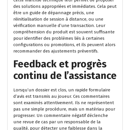
des solutions appropriées et immédiates. Cela peut
être un guide de dépannage précis, une
réinitialisation de session à distance, ou une
vérification manuelle d’une transaction. Leur
compréhension du produit est souvent suffisante
pour identifier des problèmes liés à certaines
configurations ou promotions, et ils peuvent alors
recommander des ajustements préventifs.
Feedback et progrès
continu de l’assistance
Lorsqu’un dossier est clos, un rapide formulaire
d’avis est transmis au joueur. Ces commentaires
sont examinés attentivement. Ils ne représentent
pas une simple procédure, mais un matériau pour
progresser. Un commentaire négatif déclenche
une revue de cas par un responsable de la
qualité, pour détecter une faiblesse dans la