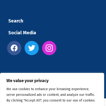
Search
Social Media
We value your privacy
Copyright © 2026 US Clinics
We use cookies to enhance your browsing experience,
serve personalized ads or content, and analyze our traffic.
By clicking "Accept All", you consent to our use of cookies.