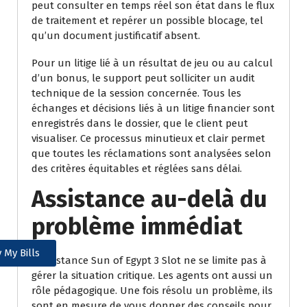
peut consulter en temps réel son état dans le flux
de traitement et repérer un possible blocage, tel
qu’un document justificatif absent.
Pour un litige lié à un résultat de jeu ou au calcul
d’un bonus, le support peut solliciter un audit
technique de la session concernée. Tous les
échanges et décisions liés à un litige financier sont
enregistrés dans le dossier, que le client peut
visualiser. Ce processus minutieux et clair permet
que toutes les réclamations sont analysées selon
des critères équitables et réglées sans délai.
Assistance au-delà du
problème immédiat
 My Bills
L’assistance Sun of Egypt 3 Slot ne se limite pas à
gérer la situation critique. Les agents ont aussi un
rôle pédagogique. Une fois résolu un problème, ils
sont en mesure de vous donner des conseils pour