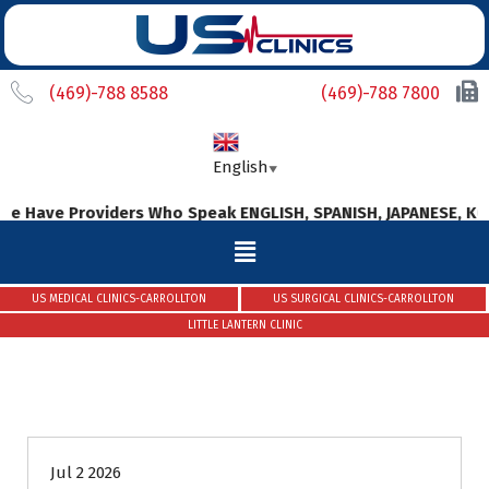
(469)-788 8588
(469)-788 7800
English
▼
ve Providers Who Speak ENGLISH, SPANISH, JAPANESE, KOREAN,
US MEDICAL CLINICS-CARROLLTON
US SURGICAL CLINICS-CARROLLTON
LITTLE LANTERN CLINIC
Uncategorized
Jul 2 2026