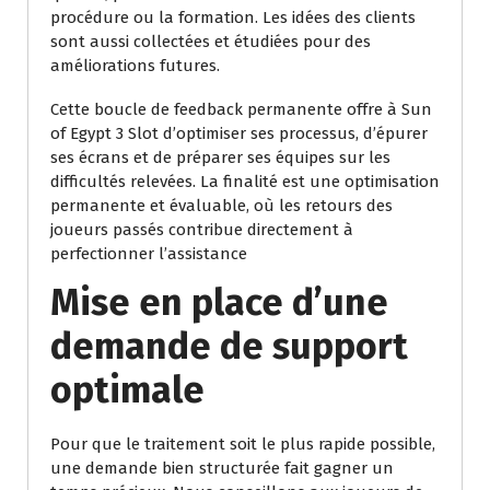
procédure ou la formation. Les idées des clients
sont aussi collectées et étudiées pour des
améliorations futures.
Cette boucle de feedback permanente offre à Sun
of Egypt 3 Slot d’optimiser ses processus, d’épurer
ses écrans et de préparer ses équipes sur les
difficultés relevées. La finalité est une optimisation
permanente et évaluable, où les retours des
joueurs passés contribue directement à
perfectionner l’assistance
Mise en place d’une
demande de support
optimale
Pour que le traitement soit le plus rapide possible,
une demande bien structurée fait gagner un