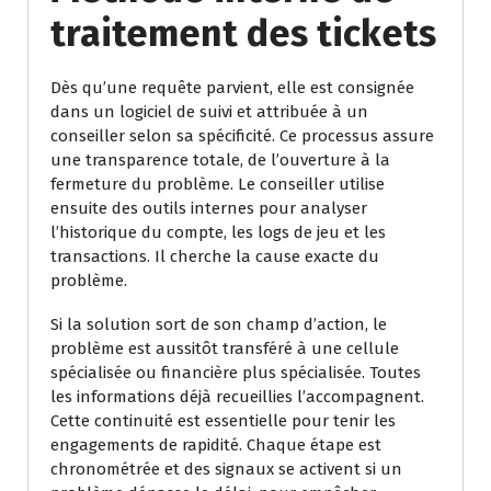
traitement des tickets
Dès qu’une requête parvient, elle est consignée
dans un logiciel de suivi et attribuée à un
conseiller selon sa spécificité. Ce processus assure
une transparence totale, de l’ouverture à la
fermeture du problème. Le conseiller utilise
ensuite des outils internes pour analyser
l’historique du compte, les logs de jeu et les
transactions. Il cherche la cause exacte du
problème.
Si la solution sort de son champ d’action, le
problème est aussitôt transféré à une cellule
spécialisée ou financière plus spécialisée. Toutes
les informations déjà recueillies l’accompagnent.
Cette continuité est essentielle pour tenir les
engagements de rapidité. Chaque étape est
chronométrée et des signaux se activent si un