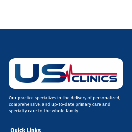
Our practice specializes in the delivery of personalized,
comprehensive, and up-to-date primary care and
specialty care to the whole family
Quick Links