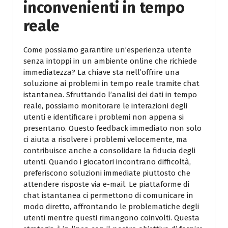
inconvenienti in tempo
reale
Come possiamo garantire un’esperienza utente
senza intoppi in un ambiente online che richiede
immediatezza? La chiave sta nell’offrire una
soluzione ai problemi in tempo reale tramite chat
istantanea. Sfruttando l’analisi dei dati in tempo
reale, possiamo monitorare le interazioni degli
utenti e identificare i problemi non appena si
presentano. Questo feedback immediato non solo
ci aiuta a risolvere i problemi velocemente, ma
contribuisce anche a consolidare la fiducia degli
utenti. Quando i giocatori incontrano difficoltà,
preferiscono soluzioni immediate piuttosto che
attendere risposte via e-mail. Le piattaforme di
chat istantanea ci permettono di comunicare in
modo diretto, affrontando le problematiche degli
utenti mentre questi rimangono coinvolti. Questa