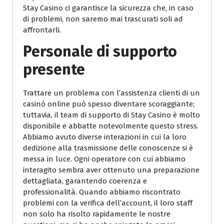
Stay Casino ci garantisce la sicurezza che, in caso
di problemi, non saremo mai trascurati soli ad
affrontarli.
Personale di supporto
presente
Trattare un problema con l’assistenza clienti di un
casinò online può spesso diventare scoraggiante;
tuttavia, il team di supporto di Stay Casino è molto
disponibile e abbatte notevolmente questo stress.
Abbiamo avuto diverse interazioni in cui la loro
dedizione alla trasmissione delle conoscenze si è
messa in luce. Ogni operatore con cui abbiamo
interagito sembra aver ottenuto una preparazione
dettagliata, garantendo coerenza e
professionalità. Quando abbiamo riscontrato
problemi con la verifica dell’account, il loro staff
non solo ha risolto rapidamente le nostre