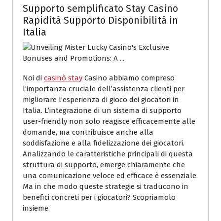
Supporto semplificato Stay Casino
Rapidità Supporto Disponibilità in
Italia
Noi di
casinò stay
Casino abbiamo compreso
l’importanza cruciale dell’assistenza clienti per
migliorare l’esperienza di gioco dei giocatori in
Italia. L’integrazione di un sistema di supporto
user-friendly non solo reagisce efficacemente alle
domande, ma contribuisce anche alla
soddisfazione e alla fidelizzazione dei giocatori.
Analizzando le caratteristiche principali di questa
struttura di supporto, emerge chiaramente che
una comunicazione veloce ed efficace è essenziale.
Ma in che modo queste strategie si traducono in
benefici concreti per i giocatori? Scopriamolo
insieme.