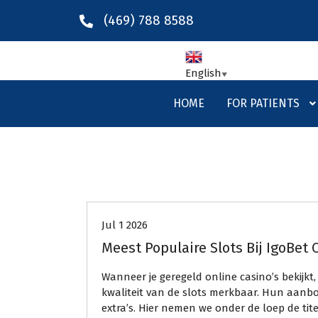
(469) 788 8588
English
▼
HOME
FOR PATIENTS
Uncategorized
Jul 1 2026
Meest Populaire Slots Bij IgoBet
Wanneer je geregeld online casino’s bekijkt, 
kwaliteit van de slots merkbaar. Hun aanbo
extra’s. Hier nemen we onder de loep de ti