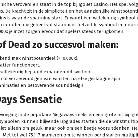
iche veroverd en staat in de top bij IgoBet Casino. Het spel vol
 De kracht zit in de simpliciteit en het aanzienlijke winstpoten
spins is waar de spanning start. Er wordt één willekeurig symbool 
 in rollen die geheel vol staan met hetzelfde symbool en enorme 
00x je inzet zorgen ervoor dat spelers steeds terugkomen.
f Dead zo succesvol maken:
kend max winstpotentieel (>10.000x).
atter functioneert.
willekeurig bepaald expanderend symbool.
 of verviervoudigen van winsten na elke geslaagde spin.
animaties en betoverende sounddesign.
ays Sensatie
voeging in de populaire Megaways-reeks en een grote hit bij Igo
bolen kunnen blijvende upgrades starten die de winstmultiplier
 niet alleen om geluk, maar ook om een beetje vooruitdenken. Het
orgd. Met tot wel 75.117 manieren om te winnen per draai en multip