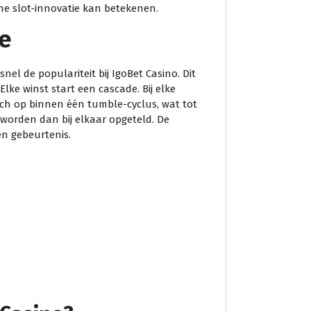
erne slot-innovatie kan betekenen.
de
l de populariteit bij IgoBet Casino. Dit
lke winst start een cascade. Bij elke
ich op binnen één tumble-cyclus, wat tot
 worden dan bij elkaar opgeteld. De
n gebeurtenis.