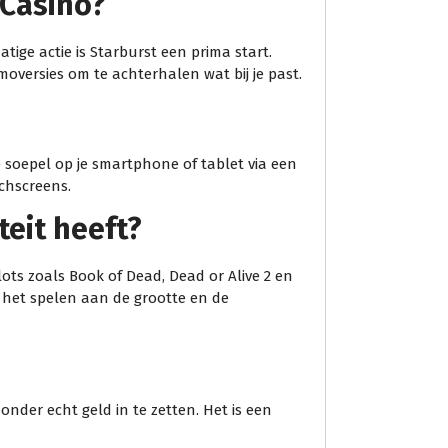
 Casino?
atige actie is Starburst een prima start.
emoversies om te achterhalen wat bij je past.
e soepel op je smartphone of tablet via een
chscreens.
teit heeft?
lots zoals Book of Dead, Dead or Alive 2 en
ns het spelen aan de grootte en de
zonder echt geld in te zetten. Het is een