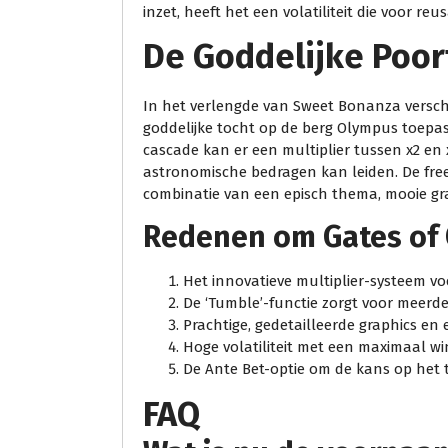
inzet, heeft het een volatiliteit die voor r
De Goddelijke Poor
In het verlengde van Sweet Bonanza verschee
goddelijke tocht op de berg Olympus toepast
cascade kan er een multiplier tussen x2 en
astronomische bedragen kan leiden. De free
combinatie van een episch thema, mooie gr
Redenen om Gates of 
Het innovatieve multiplier-systeem voe
De ‘Tumble’-functie zorgt voor meerd
Prachtige, gedetailleerde graphics e
Hoge volatiliteit met een maximaal win
De Ante Bet-optie om de kans op het 
FAQ