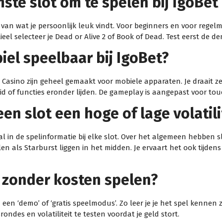
ste slot om te spelen bij IgoBet
af van wat je persoonlijk leuk vindt. Voor beginners en voor regelm
eel selecteer je Dead or Alive 2 of Book of Dead. Test eerst de d
iel speelbaar bij IgoBet?
t Casino zijn geheel gemaakt voor mobiele apparaten. Je draait z
id of functies eronder lijden. De gameplay is aangepast voor tou
een slot een hoge of lage volatili
al in de spelinformatie bij elke slot. Over het algemeen hebben s
len als Starburst liggen in het midden. Je ervaart het ook tijde
et zonder kosten spelen?
 een ‘demo’ of ‘gratis speelmodus’. Zo leer je je het spel kennen 
des en volatiliteit te testen voordat je geld stort.