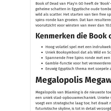
Book of Dead van Play’n GO heeft de ‘Book’-n
geheime schatten in Egyptische oude tombes.
wild als scatter. Het starten van tien free 
spins-ronde kan groeien. Dat kan resulteren
vooruitzicht voor winsten van meer dan 10.0
Kenmerken die Book o
Hoog volatiel spel met een indrukwek
Uniek Booksymbool dat als Wild en Sc
Spannende Free Spins ronde met een 
Gamble-functie voor het vermeerderen
Eeuwig Egyptisch thema met soepele 
Megalopolis Megaw
Megalopolis van BGaming is de nieuwste toe
een uniek stad-opbouwmechaniek. Unieke sym
voegt een strategische laag toe; het draait
futuristische skyline, is tot in detail verz