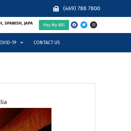
(469) 788 7800
JAPANESE, KOREAN, MALAYALAM, HINDI, ARABIC, TAMIL and VIET
Pay My Bill
OVID-19
CONTACT US
lia