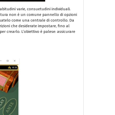
itudini varie, consuetudini individuali.
uttura non è un comune pannello di opzioni
satelo come una centrale di controllo. Da
rizioni che desiderate impostare, fino al
er crearlo. L’obiettivo è palese: assicurare