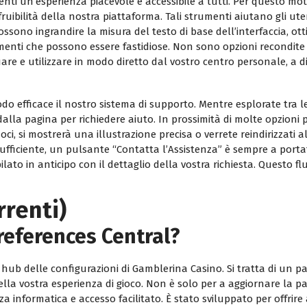
ti un’esperienza piacevole e accessibile a tutti. Per questo mo
fruibilità della nostra piattaforma. Tali strumenti aiutano gli ut
possono ingrandire la misura del testo di base dell’interfaccia, ot
imenti che possono essere fastidiose. Non sono opzioni recondite
uare e utilizzare in modo diretto dal vostro centro personale, a
odo efficace il nostro sistema di supporto. Mentre esplorate tra 
dalla pagina per richiedere aiuto. In prossimità di molte opzion
ci, si mostrerà una illustrazione precisa o verrete reindirizzati a
sufficiente, un pulsante “Contatta l’Assistenza” è sempre a port
ato in anticipo con il dettaglio della vostra richiesta. Questo flu
renti)
references Central?
o hub delle configurazioni di Gamblerina Casino. Si tratta di un p
a vostra esperienza di gioco. Non è solo per a aggiornare la passwo
a informatica e accesso facilitato. È stato sviluppato per offrire 