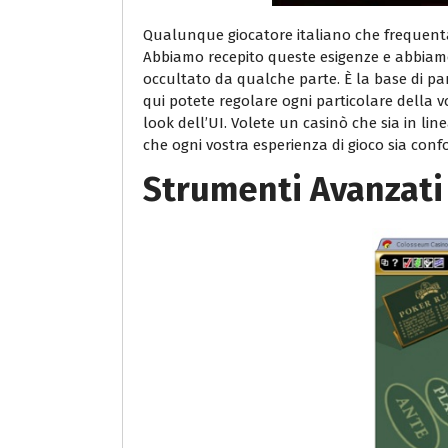
Qualunque giocatore italiano che frequenta 
Abbiamo recepito queste esigenze e abbiam
occultato da qualche parte. È la base di pa
qui potete regolare ogni particolare della vo
look dell’UI. Volete un casinò che sia in lin
che ogni vostra esperienza di gioco sia confor
Strumenti Avanzati 