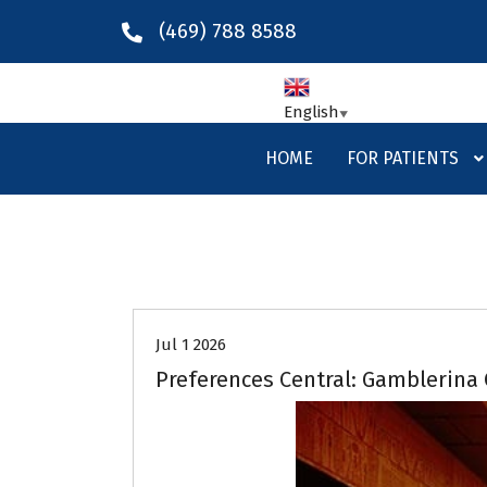
(469) 788 8588
English
▼
HOME
FOR PATIENTS
Uncategorized
Jul 1 2026
Preferences Central: Gamblerina C