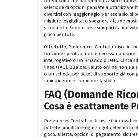
Intendiamo che Gamblerina Casino rappresen
selezione di opzioni pensate a ottimizzare l’
divertirsi con maggior agio. Per esempio, si 
migliore leggibilità, o spegnere alcune mov
strumento. Sono risorse semplici da individ
gioco per tutti.
Oltretutto, Preferences Central unisce in m
funzione specifica, non è necessario uscire 
interrogativo o un rimando diretto. Cliccando
linea (FAQ). Qualora l’aiuto online non sia 
o un scheda per ticket di supporto già compil
rapidamente e con minor fastidio.
FAQ (Domande Ricor
Cosa è esattamente P
Preferences Central costituisce il innovativ
potrete modificare ogni singolo elemento dell
gioco, allerta, opzioni di pagamento, sicurezz