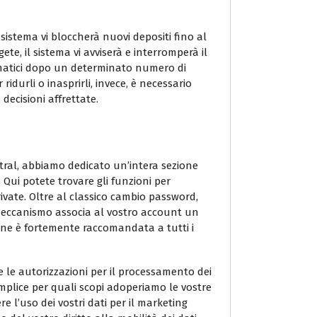
sistema vi bloccherà nuovi depositi fino al
te, il sistema vi avviserà e interromperà il
tomatici dopo un determinato numero di
idurli o inasprirli, invece, è necessario
decisioni affrettate.
tral, abbiamo dedicato un’intera sezione
 Qui potete trovare gli funzioni per
ivate. Oltre al classico cambio password,
o meccanismo associa al vostro account un
one è fortemente raccomandata a tutti i
re le autorizzazioni per il processamento dei
emplice per quali scopi adoperiamo le vostre
ere l’uso dei vostri dati per il marketing