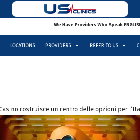
We Have Providers Who Speak ENGLISH, SPANISH, 
LOCATIONS
PROVIDERS
REFER TO US
C
asino costruisce un centro delle opzioni per l’Ita