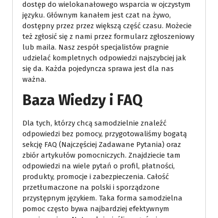
dostęp do wielokanałowego wsparcia w ojczystym
języku. Głównym kanałem jest czat na żywo,
dostępny przez przez większą część czasu. Możecie
też zgłosić się z nami przez formularz zgłoszeniowy
lub maila. Nasz zespół specjalistów pragnie
udzielać kompletnych odpowiedzi najszybciej jak
się da. Każda pojedyncza sprawa jest dla nas
ważna.
Baza Wiedzy i FAQ
Dla tych, którzy chcą samodzielnie znaleźć
odpowiedzi bez pomocy, przygotowaliśmy bogatą
sekcję FAQ (Najczęściej Zadawane Pytania) oraz
zbiór artykułów pomocniczych. Znajdziecie tam
odpowiedzi na wiele pytań o profil, płatności,
produkty, promocje i zabezpieczenia. Całość
przetłumaczone na polski i sporządzone
przystępnym językiem. Taka forma samodzielna
pomoc często bywa najbardziej efektywnym