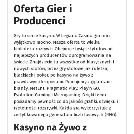
Oferta Gier i
Producenci
Gry to serce kasyna. W Legiano Casino gra ono
wyjątkowo mocno. Nasza oferta to wielka
biblioteka rozrywki. Obejmuje tysiące tytułów od
najlepszych producentów oprogramowania na
świecie. Znajdziecie tu wszystko: od klasycznych i
nowych slotów, przez gry stołowe jak ruletka,
blackjack i poker, po kasyno na żywo z
prawdziwymi krupierami. Pracujemy z gigantami
branży: NetEnt, Pragmatic Play, Play’n GO,
Evolution Gaming i Microgaming. Dzięki temu
posiadamy pewność co do jakości grafiki, dźwięku i
rzetelności rozgrywki. Każda gra wykorzystuje z
certyfikowanego generatora liczb losowych (RNG).
Kasyno na Żywo z