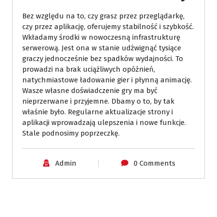
Bez względu na to, czy grasz przez przeglądarkę,
czy przez aplikację, oferujemy stabilność i szybkość.
Wkładamy środki w nowoczesną infrastrukturę
serwerową. Jest ona w stanie udźwignąć tysiące
graczy jednocześnie bez spadków wydajności. To
prowadzi na brak uciążliwych opóźnień,
natychmiastowe ładowanie gier i płynną animację.
Wasze własne doświadczenie gry ma być
nieprzerwane i przyjemne. Dbamy o to, by tak
właśnie było. Regularne aktualizacje strony i
aplikacji wprowadzają ulepszenia i nowe funkcje.
Stale podnosimy poprzeczkę.
Admin
0 Comments