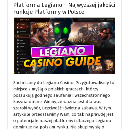
Platforma Legiano – Najwyższej jakości
Funkcje Platformy w Polsce
Zachęcamy do Legiano Casino. Przygotowaliśmy to
miejsce z myślą o polskich graczach, którzy
poszukują godnego zaufania i wszechstronnego
kasyna online. Wiemy, że ważna jest dla was
szeroki wybór, uczciwość i świetna zabawa. W tym
artykule przedstawimy Wam, co tak naprawdę jest
o potencjale naszej platformy i dlaczego Legiano
dominuje na polskim rynku. Nie skupimy się o