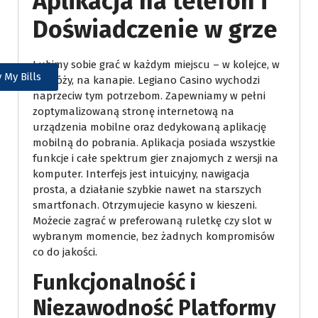
Aplikacja na telefon i
Doświadczenie w grze
Lubimy sobie grać w każdym miejscu – w kolejce, w
 My Bills
podróży, na kanapie. Legiano Casino wychodzi
naprzeciw tym potrzebom. Zapewniamy w pełni
zoptymalizowaną stronę internetową na
urządzenia mobilne oraz dedykowaną aplikację
mobilną do pobrania. Aplikacja posiada wszystkie
funkcje i całe spektrum gier znajomych z wersji na
komputer. Interfejs jest intuicyjny, nawigacja
prosta, a działanie szybkie nawet na starszych
smartfonach. Otrzymujecie kasyno w kieszeni.
Możecie zagrać w preferowaną ruletkę czy slot w
wybranym momencie, bez żadnych kompromisów
co do jakości.
Funkcjonalność i
Niezawodność Platformy