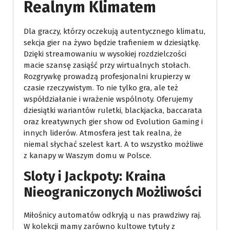
Realnym Klimatem
Dla graczy, którzy oczekują autentycznego klimatu,
sekcja gier na żywo będzie trafieniem w dziesiątkę.
Dzięki streamowaniu w wysokiej rozdzielczości
macie szansę zasiąść przy wirtualnych stołach.
Rozgrywkę prowadzą profesjonalni krupierzy w
czasie rzeczywistym. To nie tylko gra, ale też
współdziałanie i wrażenie wspólnoty. Oferujemy
dziesiątki wariantów ruletki, blackjacka, baccarata
oraz kreatywnych gier show od Evolution Gaming i
innych liderów. Atmosfera jest tak realna, że
niemal słychać szelest kart. A to wszystko możliwe
z kanapy w Waszym domu w Polsce.
Sloty i Jackpoty: Kraina
Nieograniczonych Możliwości
Miłośnicy automatów odkryją u nas prawdziwy raj.
W kolekcji mamy zarówno kultowe tytuły z