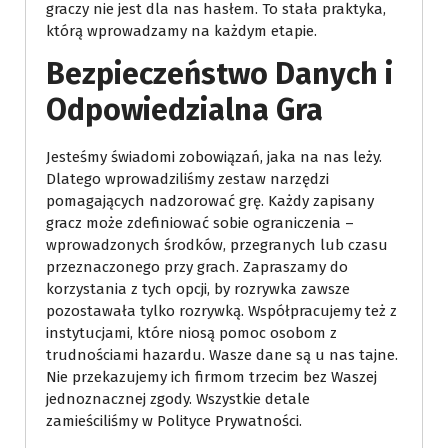
graczy nie jest dla nas hasłem. To stała praktyka,
którą wprowadzamy na każdym etapie.
Bezpieczeństwo Danych i
Odpowiedzialna Gra
Jesteśmy świadomi zobowiązań, jaka na nas leży.
Dlatego wprowadziliśmy zestaw narzędzi
pomagających nadzorować grę. Każdy zapisany
gracz może zdefiniować sobie ograniczenia –
wprowadzonych środków, przegranych lub czasu
przeznaczonego przy grach. Zapraszamy do
korzystania z tych opcji, by rozrywka zawsze
pozostawała tylko rozrywką. Współpracujemy też z
instytucjami, które niosą pomoc osobom z
trudnościami hazardu. Wasze dane są u nas tajne.
Nie przekazujemy ich firmom trzecim bez Waszej
jednoznacznej zgody. Wszystkie detale
zamieściliśmy w Polityce Prywatności.