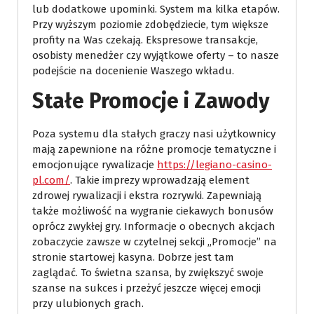
lub dodatkowe upominki. System ma kilka etapów.
Przy wyższym poziomie zdobędziecie, tym większe
profity na Was czekają. Ekspresowe transakcje,
osobisty menedżer czy wyjątkowe oferty – to nasze
podejście na docenienie Waszego wkładu.
Stałe Promocje i Zawody
Poza systemu dla stałych graczy nasi użytkownicy
mają zapewnione na różne promocje tematyczne i
emocjonujące rywalizacje
https://legiano-casino-
pl.com/
. Takie imprezy wprowadzają element
zdrowej rywalizacji i ekstra rozrywki. Zapewniają
także możliwość na wygranie ciekawych bonusów
oprócz zwykłej gry. Informacje o obecnych akcjach
zobaczycie zawsze w czytelnej sekcji „Promocje” na
stronie startowej kasyna. Dobrze jest tam
zaglądać. To świetna szansa, by zwiększyć swoje
szanse na sukces i przeżyć jeszcze więcej emocji
przy ulubionych grach.