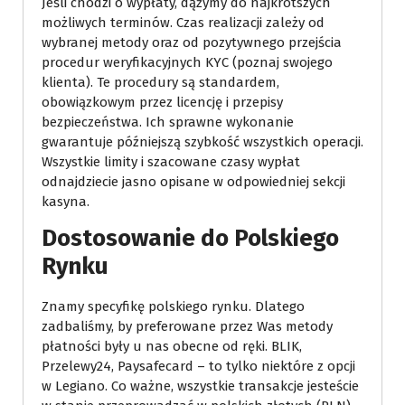
Jeśli chodzi o wypłaty, dążymy do najkrótszych
możliwych terminów. Czas realizacji zależy od
wybranej metody oraz od pozytywnego przejścia
procedur weryfikacyjnych KYC (poznaj swojego
klienta). Te procedury są standardem,
obowiązkowym przez licencję i przepisy
bezpieczeństwa. Ich sprawne wykonanie
gwarantuje późniejszą szybkość wszystkich operacji.
Wszystkie limity i szacowane czasy wypłat
odnajdziecie jasno opisane w odpowiedniej sekcji
kasyna.
Dostosowanie do Polskiego
Rynku
Znamy specyfikę polskiego rynku. Dlatego
zadbaliśmy, by preferowane przez Was metody
płatności były u nas obecne od ręki. BLIK,
Przelewy24, Paysafecard – to tylko niektóre z opcji
w Legiano. Co ważne, wszystkie transakcje jesteście