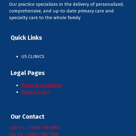
Our practice specializes in the delivery of personalized,
comprehensive, and up-to-date primary care and
specialty care to the whole family
Quick Links
US CLINICS
Legal Pages
Terms & Conditions
Privacy Policy
Our Contact
Call Us – (469)-788 8588
Fax Us – (469)-788 7800