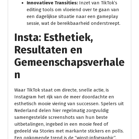
Innovatieve Transities:
Inzet van TikTok’s
editing tools om vloeiend over te gaan van
een dagelijkse situatie naar een gameplay
sessie, wat de bereikbaarheid onderstreept.
Insta: Esthetiek,
Resultaten en
Gemeenschapsverhale
n
Waar TikTok staat om directe, snelle actie, is
Instagram het rijk van de meer doordachte en
esthetisch mooie viering van successen. Spelers uit
Nederland delen hier regelmatig zorgvuldig
samengestelde screenshots van hun beste
uitbetalingen, ingebed in een mooie feed of
gedeeld via Stories met markante stickers en polls.
Een opkomende trend is de “winst-infographic”,