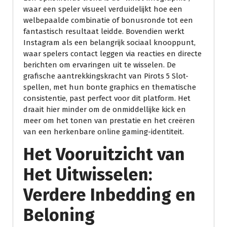
waar een speler visueel verduidelijkt hoe een
welbepaalde combinatie of bonusronde tot een
fantastisch resultaat leidde. Bovendien werkt
Instagram als een belangrijk sociaal knooppunt,
waar spelers contact leggen via reacties en directe
berichten om ervaringen uit te wisselen. De
grafische aantrekkingskracht van Pirots 5 Slot-
spellen, met hun bonte graphics en thematische
consistentie, past perfect voor dit platform. Het
draait hier minder om de onmiddellijke kick en
meer om het tonen van prestatie en het creëren
van een herkenbare online gaming-identiteit.
Het Vooruitzicht van
Het Uitwisselen:
Verdere Inbedding en
Beloning