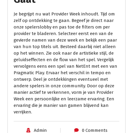
Je begrijpt nu wat Provider Week inhoudt. Tijd om
zelf op ontdekking te gaan. Begeef je direct naar
onze spelerslobby en pas toe de filters om per
provider te bladeren. Selecteer eerst een van de
gevierde namen van deze week en bekijk een paar
van hun top titels uit. Besteed daarbij niet alleen
op het winnen. Zie ook naar de artistieke stijl, de
geluidseffecten en de flow van het spel. Vergelijk
vervolgens eens een spel van NetEnt met een van
Pragmatic Play. Ervaar het verschil in tempo en
ontwerp. Deel je ontdekkingen eventueel met
andere spelers in onze community. Door op deze
manier actief te verkennen, vorm je van Provider
Week een persoonlijke en leerzame ervaring. Een
ervaring die je manier van gamen blijvend kan
verrijken.
Admin
0 Comments