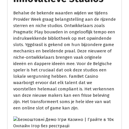
Behalve de bekende waarden wijden we tijdens
Provider Week graag belangstelling aan de rijzende
sterren en niche studios. Ontwikkelaars zoals
Pragmatic Play bouwden in ongelooflijk tempo een
indrukwekkende bibliotheek op met opwindende
slots. Yggdrasil is gekend om hun bijzondere game
mechanics en beeldende praal. Deze nieuwere of
niche-ontwikkelaars brengen vaak originele
ideeën en dappere ideeën mee. Voor de Belgische
speler is het cruciaal dat ook deze studios een
lokale vergunning hebben. FamBet Casino
waarborgt ervoor dat elk talent dat we
voorstellen helemaal compliant is. Het verkennen
van deze nieuwe makers kan een frisse beleving
zijn. Het transformeert soms je hele idee van wat
een online slot of game kan zijn.