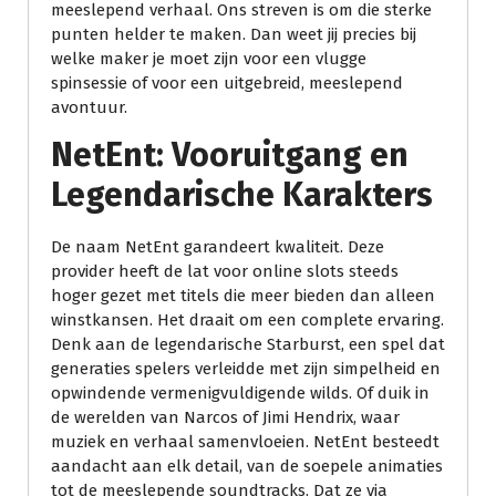
meeslepend verhaal. Ons streven is om die sterke
punten helder te maken. Dan weet jij precies bij
welke maker je moet zijn voor een vlugge
spinsessie of voor een uitgebreid, meeslepend
avontuur.
NetEnt: Vooruitgang en
Legendarische Karakters
De naam NetEnt garandeert kwaliteit. Deze
provider heeft de lat voor online slots steeds
hoger gezet met titels die meer bieden dan alleen
winstkansen. Het draait om een complete ervaring.
Denk aan de legendarische Starburst, een spel dat
generaties spelers verleidde met zijn simpelheid en
opwindende vermenigvuldigende wilds. Of duik in
de werelden van Narcos of Jimi Hendrix, waar
muziek en verhaal samenvloeien. NetEnt besteedt
aandacht aan elk detail, van de soepele animaties
tot de meeslepende soundtracks. Dat ze via