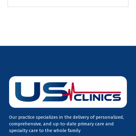
Our practice specializes in the delivery of personalized,
comprehensive, and up-to-date primary care and
specialty care to the whole family