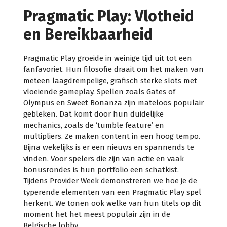
Pragmatic Play: Vlotheid
en Bereikbaarheid
Pragmatic Play groeide in weinige tijd uit tot een
fanfavoriet. Hun filosofie draait om het maken van
meteen laagdrempelige, grafisch sterke slots met
vloeiende gameplay. Spellen zoals Gates of
Olympus en Sweet Bonanza zijn mateloos populair
gebleken. Dat komt door hun duidelijke
mechanics, zoals de ‘tumble feature’ en
multipliers. Ze maken content in een hoog tempo.
Bijna wekelijks is er een nieuws en spannends te
vinden. Voor spelers die zijn van actie en vaak
bonusrondes is hun portfolio een schatkist.
Tijdens Provider Week demonstreren we hoe je de
typerende elementen van een Pragmatic Play spel
herkent. We tonen ook welke van hun titels op dit
moment het het meest populair zijn in de
Belgische lobby.