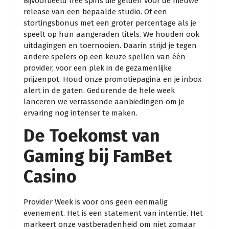
Bijvoorbeeld free spins die gelden voor de nieuwe
release van een bepaalde studio. Of een
stortingsbonus met een groter percentage als je
speelt op hun aangeraden titels. We houden ook
uitdagingen en toernooien. Daarin strijd je tegen
andere spelers op een keuze spellen van één
provider, voor een plek in de gezamenlijke
prijzenpot. Houd onze promotiepagina en je inbox
alert in de gaten. Gedurende de hele week
lanceren we verrassende aanbiedingen om je
ervaring nog intenser te maken.
De Toekomst van
Gaming bij FamBet
Casino
Provider Week is voor ons geen eenmalig
evenement. Het is een statement van intentie. Het
markeert onze vastberadenheid om niet zomaar