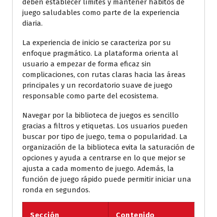
deben establecer límites y mantener hábitos de
juego saludables como parte de la experiencia
diaria.
La experiencia de inicio se caracteriza por su
enfoque pragmático. La plataforma orienta al
usuario a empezar de forma eficaz sin
complicaciones, con rutas claras hacia las áreas
principales y un recordatorio suave de juego
responsable como parte del ecosistema.
Navegar por la biblioteca de juegos es sencillo
gracias a filtros y etiquetas. Los usuarios pueden
buscar por tipo de juego, tema o popularidad. La
organización de la biblioteca evita la saturación de
opciones y ayuda a centrarse en lo que mejor se
ajusta a cada momento de juego. Además, la
función de juego rápido puede permitir iniciar una
ronda en segundos.
Sección
Contenido