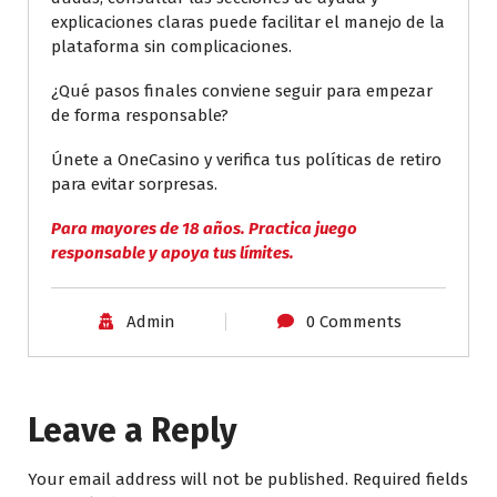
explicaciones claras puede facilitar el manejo de la
plataforma sin complicaciones.
¿Qué pasos finales conviene seguir para empezar
de forma responsable?
Únete a OneCasino y verifica tus políticas de retiro
para evitar sorpresas.
Para mayores de 18 años. Practica juego
responsable y apoya tus límites.
Admin
0 Comments
Leave a Reply
Your email address will not be published.
Required fields