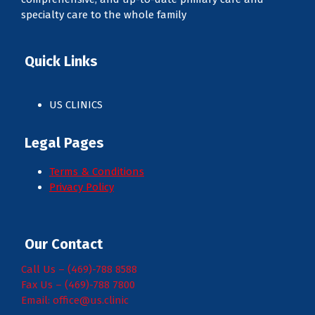
specialty care to the whole family
Quick Links
US CLINICS
Legal Pages
Terms & Conditions
Privacy Policy
Our Contact
Call Us – (469)-788 8588
Fax Us – (469)-788 7800
Email: office@us.clinic