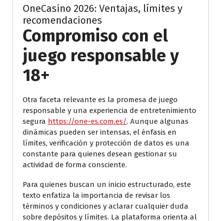
OneCasino 2026: Ventajas, límites y
recomendaciones
Compromiso con el
juego responsable y
18+
Otra faceta relevante es la promesa de juego
responsable y una experiencia de entretenimiento
segura
https://one-es.com.es/
. Aunque algunas
dinámicas pueden ser intensas, el énfasis en
límites, verificación y protección de datos es una
constante para quienes desean gestionar su
actividad de forma consciente.
Para quienes buscan un inicio estructurado, este
texto enfatiza la importancia de revisar los
términos y condiciones y aclarar cualquier duda
sobre depósitos y límites. La plataforma orienta al