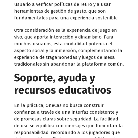
usuario a verificar políticas de retiro y a usar
herramientas de gestión de gasto, que son
fundamentales para una experiencia sostenible.
Otra consideración es la experiencia de juego en
vivo, que aporta interacción y dinamismo. Para
muchos usuarios, esta modalidad potencia el
aspecto social y la inmersión, complementando la
experiencia de tragamonedas y juegos de mesa
tradicionales sin abandonar la plataforma común.
Soporte, ayuda y
recursos educativos
En la práctica, OneCasino busca construir
confianza a través de una interfaz consistente y
de promesas claras sobre seguridad. La facilidad
de uso se equilibra con mensajes que fomentan la
responsabilidad, recordando a los jugadores que