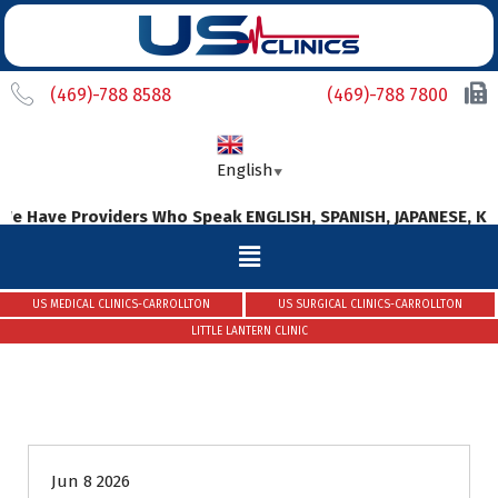
(469)-788 8588
(469)-788 7800
English
▼
ave Providers Who Speak ENGLISH, SPANISH, JAPANESE, KOREAN
US MEDICAL CLINICS-CARROLLTON
US SURGICAL CLINICS-CARROLLTON
LITTLE LANTERN CLINIC
Uncategorized
Jun 8 2026