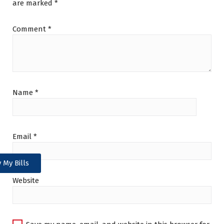
are marked
*
Comment
*
Name
*
Email
*
 My Bills
Website