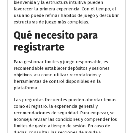
bienvenida y la estructura intuitiva pueden
favorecer la primera experiencia. Con el tiempo, el
usuario puede refinar hábitos de juego y descubrir
estructuras de juego más complejas.
Qué necesito para
registrarte
Para gestionar límites y juego responsable, es
recomendable establecer depósitos y sesiones
objetivos, así como utilizar recordatorios y
herramientas de control disponibles en la
plataforma.
Las preguntas frecuentes pueden abordar temas
como el registro, la experiencia general y
recomendaciones de seguridad. Para empezar, se
aconseja revisar las condiciones y comprender los
límites de gasto y tiempo de sesión. En caso de
dudas, consultar las secciones de ayuda y