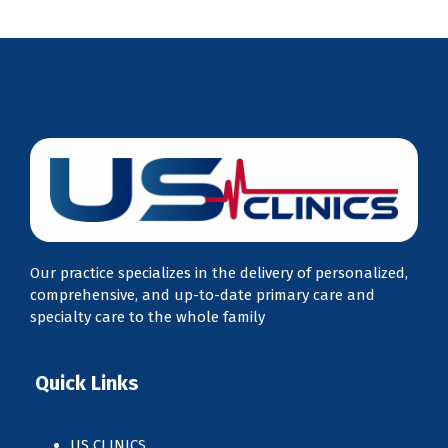
Our practice specializes in the delivery of personalized,
comprehensive, and up-to-date primary care and
specialty care to the whole family
Quick Links
US CLINICS