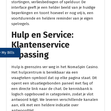
stortingen, verliesbedragen of spelduur. De
interface geeft je een helder beeld van je huidige
beperkingen en toont hoeveel er nog vrij is, een
voortdurende en heldere reminder van je eigen
spelregels.
Hulp en Service:
Klantenservice
Inpassing
 My Bills
Hulp is geenszins ver weg in het NomaSpin Casino.
Het hulpcentrum is bereikbaar via een
vraagteken-symbool dat op elke pagina staat. Dit
opent een situatiegebonden paneel met faq of
een directe link naar de chat. De kennisbank is
logisch opgebouwd in categorieën, zodat je vlot
antwoord krijgt. We leveren verschillende kanalen
aan, elk met een heldere indicatie over
antwoordtijd.