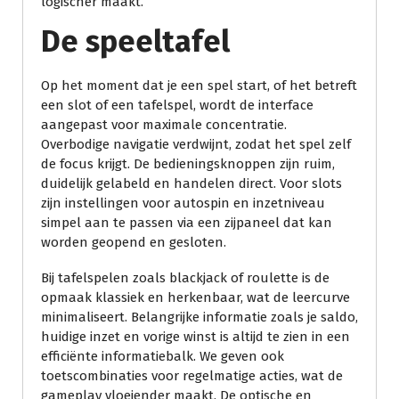
logischer maakt.
De speeltafel
Op het moment dat je een spel start, of het betreft
een slot of een tafelspel, wordt de interface
aangepast voor maximale concentratie.
Overbodige navigatie verdwijnt, zodat het spel zelf
de focus krijgt. De bedieningsknoppen zijn ruim,
duidelijk gelabeld en handelen direct. Voor slots
zijn instellingen voor autospin en inzetniveau
simpel aan te passen via een zijpaneel dat kan
worden geopend en gesloten.
Bij tafelspelen zoals blackjack of roulette is de
opmaak klassiek en herkenbaar, wat de leercurve
minimaliseert. Belangrijke informatie zoals je saldo,
huidige inzet en vorige winst is altijd te zien in een
efficiënte informatiebalk. We geven ook
toetscombinaties voor regelmatige acties, wat de
gameplay vloeiender maakt. De optische en