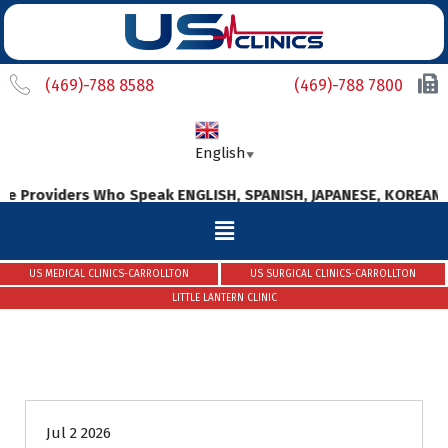
(469)-788 8588
(469)-788 7800
English
▼
iders Who Speak ENGLISH, SPANISH, JAPANESE, KOREAN, MALAYA
US MEDICAL CLINICS-CARROLLTON
US SURGICAL CLINICS-CARROLLTON
LITTLE LANTERN CLINIC
Uncategorized
Jul 2 2026