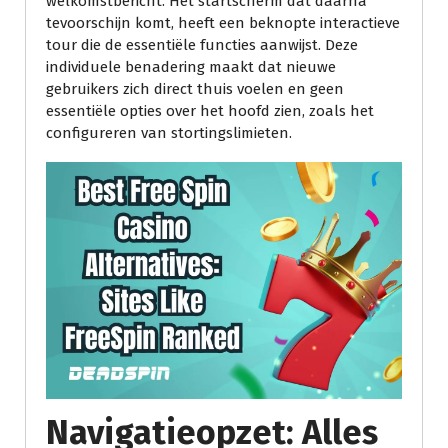
welkomstbericht. Het startscherm dat daarna
tevoorschijn komt, heeft een beknopte interactieve
tour die de essentiële functies aanwijst. Deze
individuele benadering maakt dat nieuwe
gebruikers zich direct thuis voelen en geen
essentiële opties over het hoofd zien, zoals het
configureren van stortingslimieten.
Navigatieopzet: Alles