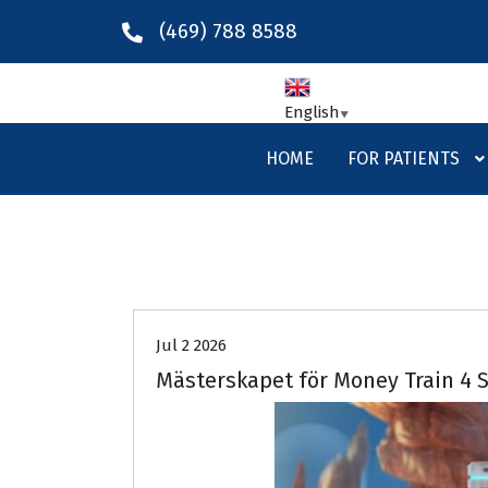
(469) 788 8588
English
▼
HOME
FOR PATIENTS
Uncategorized
Jul 2 2026
Mästerskapet för Money Train 4 S