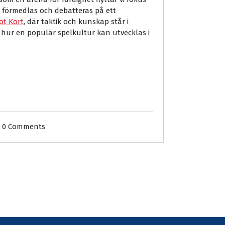
n förmedlas och debatteras på ett
ot Kort
, där taktik och kunskap står i
a hur en populär spelkultur kan utvecklas i
0 Comments