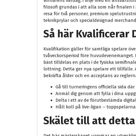
vinnarens vardag, i linje med en ansvarsfull
filosofi grundas i att alla som når finalen 
resa för två personer, premium spelutrustn
teknikprylar och specialdesignad merchand
Så här Kvalificerar
Kvalifikation gäller för samtliga spelare öv
tvåveckorsperiod före huvudevenemanget. K
bäst tilldelas en plats i de fysiska semifi
lottning. Detta ger nya spelare ett tillfälle
bekräfta ålder och en acceptans av reglern
Gå till turneringens officiella sida dä
Anmäl dig genom att fylla i dina uppgi
Delta i ett av de förutbestämda digit
Håll koll på live-ligan – toppspelarna 
Skälet till att det
Det här mästerskapet uppvisar en utvecklin