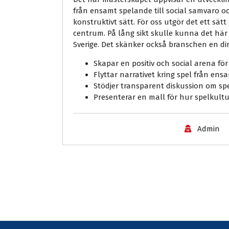
från ensamt spelande till social samvaro oc
konstruktivt sätt. För oss utgör det ett sät
centrum. På lång sikt skulle kunna det här 
Sverige. Det skänker också branschen en di
Skapar en positiv och social arena för
Flyttar narrativet kring spel från ens
Stödjer transparent diskussion om spe
Presenterar en mall för hur spelkultu
Admin