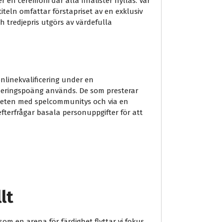
 en ceremoni där alla finalister hyllas. Vår
titeln omfattar förstapriset av en exklusiv
 tredjepris utgörs av värdefulla
onlinekvalificering under en
neringspoäng används. De som presterar
marbeten med spelcommunitys och via en
 efterfrågar basala personuppgifter för att
lt
m en arena för färdighet flyttar vi fokus