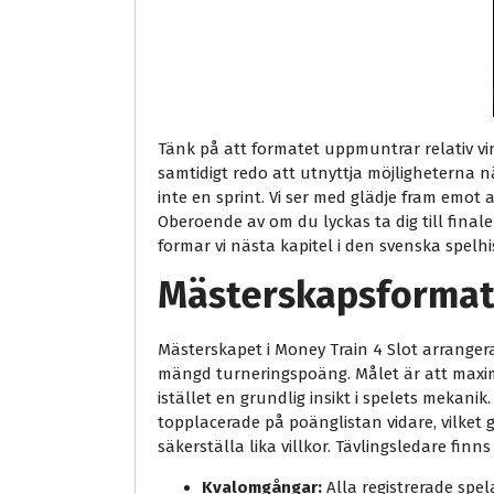
Tänk på att formatet uppmuntrar relativ vin
samtidigt redo att utnyttja möjligheterna n
inte en sprint. Vi ser med glädje fram emot 
Oberoende av om du lyckas ta dig till fina
formar vi nästa kapitel i den svenska spelhi
Mästerskapsformat
Mästerskapet i Money Train 4 Slot arrange
mängd turneringspoäng. Målet är att maxim
istället en grundlig insikt i spelets mekanik
topplacerade på poänglistan vidare, vilket g
säkerställa lika villkor. Tävlingsledare finns
Kvalomgångar:
Alla registrerade spel