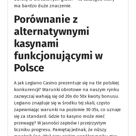
ma bardzo duże znaczenie.
Porównanie z
alternatywnymi
kasynami
funkcjonującymi w
Polsce
A jak Legiano Casino prezentuje się na tle polskiej
konkurencji? Warunki obrotowe na naszym rynku
zazwyczaj wahają się od 20x do 50x kwoty bonusu.
Legiano znajduje się w środku tej skali, często
zapewniając warunki na poziomie 30-35x, co uznaje
się za standard. Gdzie to kasyno może mieć
przewagę? W jasności zapisów i przejrzystym
liczniku progresu. Pamiętaj jednak, że niższy