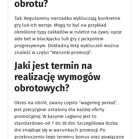
obrotu?
Tak. Regulaminy nierzadko wykluczają konkretne
gry lub ich wersje. Mogą to być na przykład
określone typy zakładów w ruletce na żywo, opcje
side bet w blackjacku lub gry z jackpotem
progresywnym. Dokładną listę wykluczeń można
znaleźć w części “Warunki promocji”.
Jaki jest termin na
realizację wymogów
obrotowych?
Okres na obrót, zwany często “wagering period”,
jest precyzyjnie ustalony dla każdej oferty
promocyjnej. W kasynie Legiano jest to
standardowo od 7 do 30 dni. Szczegółowa liczba
dni znajduje się w warunkach promocji. Po
przekroczeniu tego terminu bonus oraz powiązane