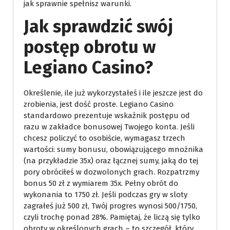
jak sprawnie spełnisz warunki.
Jak sprawdzić swój
postęp obrotu w
Legiano Casino?
Określenie, ile już wykorzystałeś i ile jeszcze jest do
zrobienia, jest dość proste. Legiano Casino
standardowo prezentuje wskaźnik postępu od
razu w zakładce bonusowej Twojego konta. Jeśli
chcesz policzyć to osobiście, wymagasz trzech
wartości: sumy bonusu, obowiązującego mnożnika
(na przykładzie 35x) oraz łącznej sumy, jaką do tej
pory obróciłeś w dozwolonych grach. Rozpatrzmy
bonus 50 zł z wymiarem 35x. Pełny obrót do
wykonania to 1750 zł. Jeśli podczas gry w sloty
zagrałeś już 500 zł, Twój progres wynosi 500/1750,
czyli trochę ponad 28%. Pamiętaj, że liczą się tylko
obroty w określonych grach – to szczegół, który