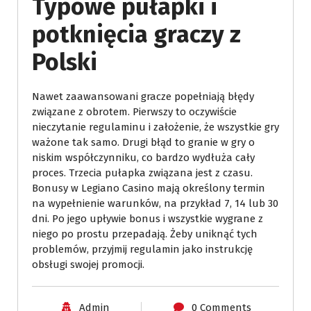
Typowe pułapki i
potknięcia graczy z
Polski
Nawet zaawansowani gracze popełniają błędy
związane z obrotem. Pierwszy to oczywiście
nieczytanie regulaminu i założenie, że wszystkie gry
ważone tak samo. Drugi błąd to granie w gry o
niskim współczynniku, co bardzo wydłuża cały
proces. Trzecia pułapka związana jest z czasu.
Bonusy w Legiano Casino mają określony termin
na wypełnienie warunków, na przykład 7, 14 lub 30
dni. Po jego upływie bonus i wszystkie wygrane z
niego po prostu przepadają. Żeby uniknąć tych
problemów, przyjmij regulamin jako instrukcję
obsługi swojej promocji.
Admin
0 Comments