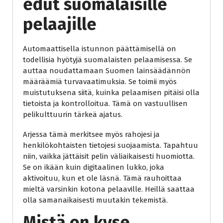
edut suomalaisille
pelaajille
Automaattisella istunnon päättämisellä on
todellisia hyötyjä suomalaisten pelaamisessa. Se
auttaa noudattamaan Suomen lainsäädännön
määräämiä turvavaatimuksia. Se toimii myös
muistutuksena siitä, kuinka pelaamisen pitäisi olla
tietoista ja kontrolloitua. Tämä on vastuullisen
pelikulttuurin tärkeä ajatus.
Arjessa tämä merkitsee myös rahojesi ja
henkilökohtaisten tietojesi suojaamista. Tapahtuu
niin, vaikka jättäisit pelin väliaikaisesti huomiotta.
Se on ikään kuin digitaalinen lukko, joka
aktivoituu, kun et ole läsnä. Tämä rauhoittaa
mieltä varsinkin kotona pelaaville. Heillä saattaa
olla samanaikaisesti muutakin tekemistä.
Mistä on kyse