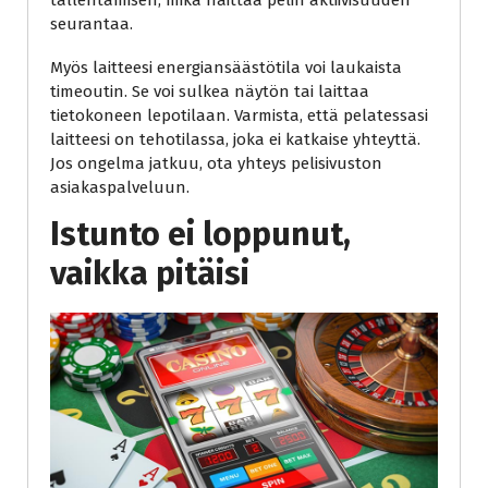
seurantaa.
Myös laitteesi energiansäästötila voi laukaista
timeoutin. Se voi sulkea näytön tai laittaa
tietokoneen lepotilaan. Varmista, että pelatessasi
laitteesi on tehotilassa, joka ei katkaise yhteyttä.
Jos ongelma jatkuu, ota yhteys pelisivuston
asiakaspalveluun.
Istunto ei loppunut,
vaikka pitäisi