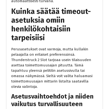
automaattisesti turvana.
Kuinka säätää timeout-
asetuksia omiin
henkilökohtaisiin
tarpeisiisi
Perusasetukset ovat varmoja, mutta kullakin
pelaajalla on erilaiset preferenssinsä.
Thunderstruck 2 Slot tarjoaa usein tilaisuuden
asettaa toimettomuusajan pituutta. Tämä
tapahtuu yleensä pelitilin asetussivulla tai
omassa näkymässä. Sieltä voit valita haluamasi
toimettomuusajan mittarin listalta saatavilla
olevia valintoja.
Asetusvaihtoehdot ja niiden
vaikutus turvallisuuteen