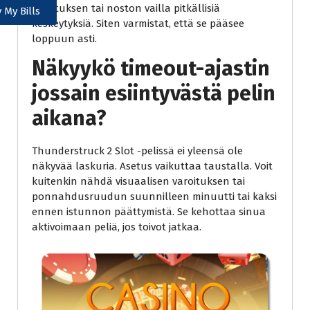
talletuksen tai noston vailla pitkällisiä
 My Bills
keskeytyksiä. Siten varmistat, että se pääsee
loppuun asti.
Näkyykö timeout-ajastin
jossain esiintyvästä pelin
aikana?
Thunderstruck 2 Slot -pelissä ei yleensä ole
näkyvää laskuria. Asetus vaikuttaa taustalla. Voit
kuitenkin nähdä visuaalisen varoituksen tai
ponnahdusruudun suunnilleen minuutti tai kaksi
ennen istunnon päättymistä. Se kehottaa sinua
aktivoimaan peliä, jos toivot jatkaa.