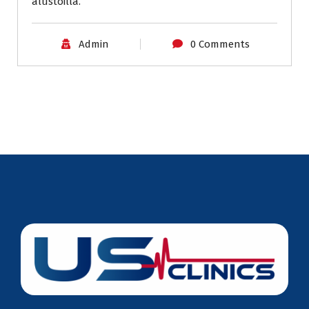
alustoilla.
Admin
0 Comments