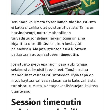
Toisinaan voi ilmetä toisenlainen tilanne. Istunto
ei katkea, vaikka olet poistunut pelistä. Tämä on
harvinaisempi, mutta mahdollinen
turvallisuusongelma. Tärkein toimi on aina
kirjautua ulos tilistäsi itse, kun keskeytät
pelaamisen. Älä jätä istuntoa auki luottaen
pelkästään automaattiseen timeoutiin.
Jos istunto pysyy epähuomiossa auki, tyhjää
selaimesi välimuisti ja evästeet. Tämä poistaa
mahdolliset vanhat istuntotiedot. Hyvä tapa on
myös käyttää vahvaa salasanaa ja kaksivaiheista
tunnistautumista. Ne tarjoavat lisäsuojan kaikissa
tilanteissa.
Session timeoutin