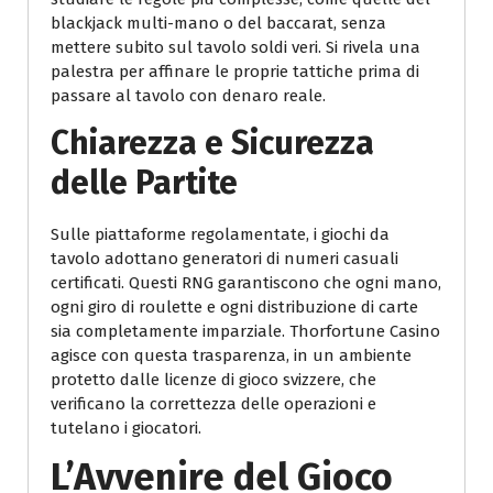
blackjack multi-mano o del baccarat, senza
mettere subito sul tavolo soldi veri. Si rivela una
palestra per affinare le proprie tattiche prima di
passare al tavolo con denaro reale.
Chiarezza e Sicurezza
delle Partite
Sulle piattaforme regolamentate, i giochi da
tavolo adottano generatori di numeri casuali
certificati. Questi RNG garantiscono che ogni mano,
ogni giro di roulette e ogni distribuzione di carte
sia completamente imparziale. Thorfortune Casino
agisce con questa trasparenza, in un ambiente
protetto dalle licenze di gioco svizzere, che
verificano la correttezza delle operazioni e
tutelano i giocatori.
L’Avvenire del Gioco