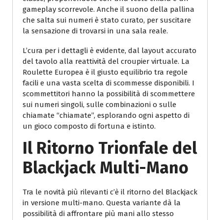
gameplay scorrevole. Anche il suono della pallina
che salta sui numeri è stato curato, per suscitare
la sensazione di trovarsi in una sala reale.
L’cura per i dettagli è evidente, dal layout accurato
del tavolo alla reattività del croupier virtuale. La
Roulette Europea è il giusto equilibrio tra regole
facili e una vasta scelta di scommesse disponibili. I
scommettitori hanno la possibilità di scommettere
sui numeri singoli, sulle combinazioni o sulle
chiamate “chiamate”, esplorando ogni aspetto di
un gioco composto di fortuna e istinto.
Il Ritorno Trionfale del
Blackjack Multi-Mano
Tra le novità più rilevanti c’è il ritorno del Blackjack
in versione multi-mano. Questa variante dà la
possibilità di affrontare più mani allo stesso