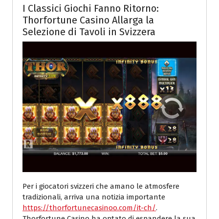
I Classici Giochi Fanno Ritorno:
Thorfortune Casino Allarga la
Selezione di Tavoli in Svizzera
Per i giocatori svizzeri che amano le atmosfere
tradizionali, arriva una notizia importante
https://thorfortunecasinoo.com/it-ch/
.
Thorfortune Casino ha optato di espandere la sua