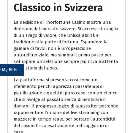
Classico in Svizzera
La decisione di Thorfortune Casino mostra una
direzione del mercato svizzero. Si accresce la voglia
di un svago di valore, che unisca abilità e
tradizione alla parte di fortuna. Espandere la
gamma di tavoli non è un’operazione
autoreferenziale, ma sembra il primo passo per
sviluppare un’selezione sempre più ricca e attenta
della storia del gioco.
 My Bills
La piattaforma si presenta così come un
riferimento per chi apprezza i passatempi di
pianificazione e quelli di puro caso, con un elenco
che si rivolge al passato senza dimenticare il
domani. Il progresso logico di questo iter potrebbe
rappresentare l’unione del live streaming con
mazziere in tempo reale, per portare l’autenticità
del casinò fisico esattamente nel soggiorno di
casa.