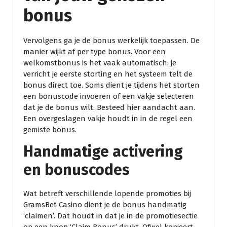
bonus
Vervolgens ga je de bonus werkelijk toepassen. De
manier wijkt af per type bonus. Voor een
welkomstbonus is het vaak automatisch: je
verricht je eerste storting en het systeem telt de
bonus direct toe. Soms dient je tijdens het storten
een bonuscode invoeren of een vakje selecteren
dat je de bonus wilt. Besteed hier aandacht aan.
Een overgeslagen vakje houdt in in de regel een
gemiste bonus.
Handmatige activering
en bonuscodes
Wat betreft verschillende lopende promoties bij
GramsBet Casino dient je de bonus handmatig
‘claimen’. Dat houdt in dat je in de promotiesectie