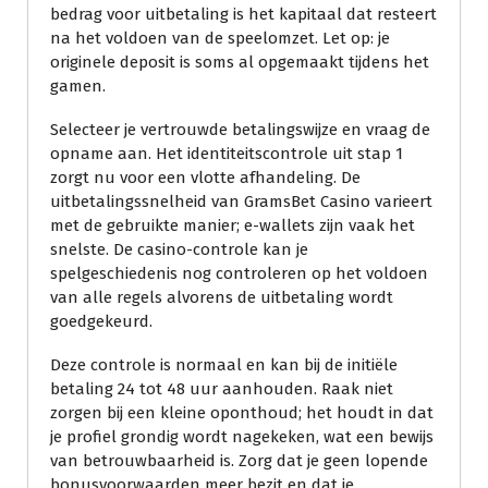
bedrag voor uitbetaling is het kapitaal dat resteert
na het voldoen van de speelomzet. Let op: je
originele deposit is soms al opgemaakt tijdens het
gamen.
Selecteer je vertrouwde betalingswijze en vraag de
opname aan. Het identiteitscontrole uit stap 1
zorgt nu voor een vlotte afhandeling. De
uitbetalingssnelheid van GramsBet Casino varieert
met de gebruikte manier; e-wallets zijn vaak het
snelste. De casino-controle kan je
spelgeschiedenis nog controleren op het voldoen
van alle regels alvorens de uitbetaling wordt
goedgekeurd.
Deze controle is normaal en kan bij de initiële
betaling 24 tot 48 uur aanhouden. Raak niet
zorgen bij een kleine oponthoud; het houdt in dat
je profiel grondig wordt nagekeken, wat een bewijs
van betrouwbaarheid is. Zorg dat je geen lopende
bonusvoorwaarden meer bezit en dat je