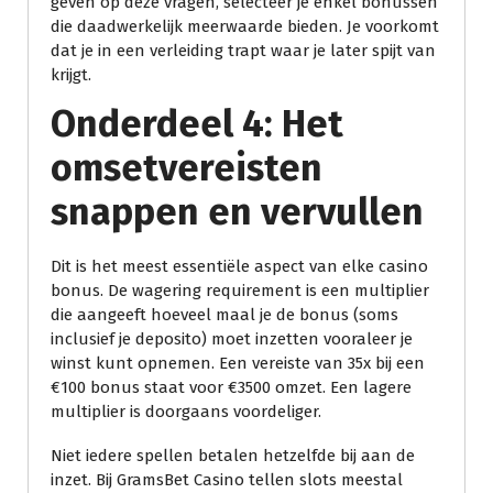
geven op deze vragen, selecteer je enkel bonussen
die daadwerkelijk meerwaarde bieden. Je voorkomt
dat je in een verleiding trapt waar je later spijt van
krijgt.
Onderdeel 4: Het
omsetvereisten
snappen en vervullen
Dit is het meest essentiële aspect van elke casino
bonus. De wagering requirement is een multiplier
die aangeeft hoeveel maal je de bonus (soms
inclusief je deposito) moet inzetten vooraleer je
winst kunt opnemen. Een vereiste van 35x bij een
€100 bonus staat voor €3500 omzet. Een lagere
multiplier is doorgaans voordeliger.
Niet iedere spellen betalen hetzelfde bij aan de
inzet. Bij GramsBet Casino tellen slots meestal