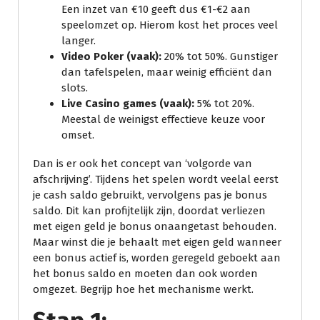
Een inzet van €10 geeft dus €1-€2 aan
speelomzet op. Hierom kost het proces veel
langer.
Video Poker (vaak):
20% tot 50%. Gunstiger
dan tafelspelen, maar weinig efficiënt dan
slots.
Live Casino games (vaak):
5% tot 20%.
Meestal de weinigst effectieve keuze voor
omset.
Dan is er ook het concept van ‘volgorde van
afschrijving’. Tijdens het spelen wordt veelal eerst
je cash saldo gebruikt, vervolgens pas je bonus
saldo. Dit kan profijtelijk zijn, doordat verliezen
met eigen geld je bonus onaangetast behouden.
Maar winst die je behaalt met eigen geld wanneer
een bonus actief is, worden geregeld geboekt aan
het bonus saldo en moeten dan ook worden
omgezet. Begrijp hoe het mechanisme werkt.