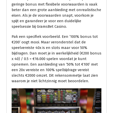
geringe bonus met flexibele voorwaarden is vaak
beter dan een grote aanbieding met onrealistische
eisen. Als je de voorwaarden snapt, voorkom je
spijt en garandeer je voor een duidelijke
speelsessie bij GramsBet Casino.
Pak een specifiek voorbeeld. Een ‘100% bonus tot
€200’ oogt mooi. Maar veronderstel dat de
speelvereiste 40x is en slots maar voor 50%
bijdragen. Dan moet je in werkelijkheid (€200 bonus
x 40) / 0.5 = €16.000 spelen voordat je kunt
opnemen. Een aanbieding van ‘50% tot €100’ met
een 20x vereiste en 100% spelbijdrage vereist
slechts €2000 omzet. Dit rekensommetje laat zien
waarom je niet lichtzinnig moet beoordelen.