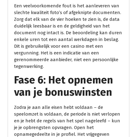
Een veelvoorkomende fout is het aanleveren van
slechte kwaliteit foto’s of afgeknipte documenten.
Zorg dat elk van de vier hoeken te zien is, de data
duidelijk leesbaar is en de geldigheid van het
document nog intact is. De beoordeling kan duren
enkele uren tot een aantal werkdagen in beslag.
Dit is gebruikelijk voor een casino met een
vergunning. Het is een indicatie van een
gerenommeerde aanbieder, niet een persoonlijke
tegenwerking.
Fase 6: Het opnemen
van je bonuswinsten
Zodra je aan alle eisen hebt voldaan – de
speelomzet is voldaan, de periode is niet verlopen
en je hebt de regels van het spel nageleefd – kun
je je opbrengsten opvragen. Open het
opnamegedeelte in je profiel. Het vrijgegeven