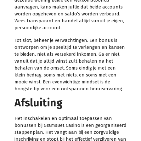
dezelfde woning beide een welkomstbonus
aanvragen, kans maken jullie dat beide accounts
worden opgeheven en saldo’s worden verbeurd.
Wees transparant en handel altijd vanuit je eigen,
persoonlijke account.
Tot slot, beheer je verwachtingen. Een bonus is
ontworpen om je speeltijd te verlengen en kansen
te bieden, niet als verzekerd inkomen. Ga er niet
vanuit dat je altijd winst zult behalen na het
behalen van de omset. Soms eindig je met een
klein bedrag, soms met niets, en soms met een
mooie winst. Een evenwichtige mindset is de
hoogste tip voor een ontspannen bonuservaring.
Afsluiting
Het inschakelen en optimaal toepassen van
bonussen bij GramsBet Casino is een georganiseerd
stappenplan. Het vangt aan bij een zorgvuldige
inschrijving en stopt bij het effectief verzilveren van