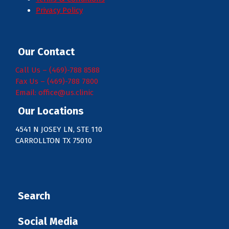
Privacy Policy
Our Contact
Call Us – (469)-788 8588
Fax Us – (469)-788 7800
Email: office@us.clinic
Our Locations
4541 N JOSEY LN, STE 110
CARROLLTON TX 75010
Search
Social Media