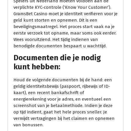
Spelers uit Nederland moeten voldoen aan de
verplichte KYC-controle (‘Know Your Customer’).
GramsBet Casino moet je identiteit verifiëren voor je
geld kunt storten en opnemen. Dit is een
beveiligingsmaatregel. Het proces start vaak na je
eerste verzoek tot opname, maar soms ook eerder.
Wees vooruitziend. Het tijdig indienen van
benodigde documenten bespaart u wachttijd.
Documenten die je nodig
kunt hebben:
Houd de volgende documenten bij de hand: een
geldig identiteitsbewijs (paspoort, rijbewijs of ID-
kaart), een recent bankafschrift of
energierekening voor je adres, en eventueel een
screenshot van je betaalmethode. Indien je deze
op tijd indient, gaat het hele proces sneller. Je
vermijdt vertragingen bij het claimen en opnemen
van bonussen.