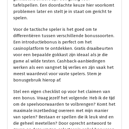
tafelspellen. Een doordachte keuze hier voorkomt
problemen later en stelt je in staat om gericht te
spelen.
Voor de tactische speler is het goed om te
differentiëren tussen verschillende bonussoorten.
Een introductiebonus is perfect om het
casinoplatform te ontdekken. Gratis draaibeurten
voor een bepaalde gokkast zijn ideaal als je die
game al wilde testen. Cashback-aanbiedingen
werken als een vangnet bij verlies en zijn vaak het
meest waardevol voor vaste spelers. Stem je
bonusgebruik hierop af.
Stel een eigen checklist op voor het claimen van
een bonus. Vraag jezelf het volgende: Heb ik de tijd
om de speelvoorwaarden te volbrengen? Komt het
maximale inzetbedrag overeen met mijn manier
van spelen? Bestaan er spellen die ik leuk vind en
die geheel meetellen? Door oprecht antwoord te