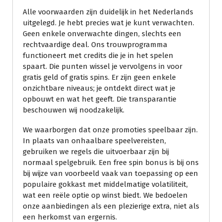
Alle voorwaarden zijn duidelijk in het Nederlands
uitgelegd. Je hebt precies wat je kunt verwachten.
Geen enkele onverwachte dingen, slechts een
rechtvaardige deal. Ons trouwprogramma
functioneert met credits die je in het spelen
spaart. Die punten wissel je vervolgens in voor
gratis geld of gratis spins. Er zijn geen enkele
onzichtbare niveaus; je ontdekt direct wat je
opbouwt en wat het geeft. Die transparantie
beschouwen wij noodzakelijk.
We waarborgen dat onze promoties speelbaar zijn.
In plaats van onhaalbare speelvereisten,
gebruiken we regels die uitvoerbaar zijn bij
normaal spelgebruik. Een free spin bonus is bij ons
bij wijze van voorbeeld vaak van toepassing op een
populaire gokkast met middelmatige volatiliteit,
wat een reële optie op winst biedt. We bedoelen
onze aanbiedingen als een plezierige extra, niet als
een herkomst van ergernis.