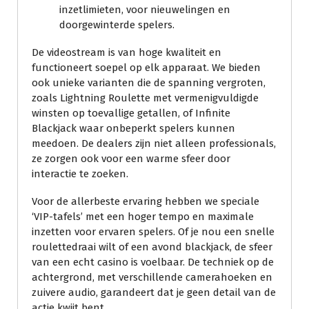
inzetlimieten, voor nieuwelingen en
doorgewinterde spelers.
De videostream is van hoge kwaliteit en
functioneert soepel op elk apparaat. We bieden
ook unieke varianten die de spanning vergroten,
zoals Lightning Roulette met vermenigvuldigde
winsten op toevallige getallen, of Infinite
Blackjack waar onbeperkt spelers kunnen
meedoen. De dealers zijn niet alleen professionals,
ze zorgen ook voor een warme sfeer door
interactie te zoeken.
Voor de allerbeste ervaring hebben we speciale
‘VIP-tafels’ met een hoger tempo en maximale
inzetten voor ervaren spelers. Of je nou een snelle
roulettedraai wilt of een avond blackjack, de sfeer
van een echt casino is voelbaar. De techniek op de
achtergrond, met verschillende camerahoeken en
zuivere audio, garandeert dat je geen detail van de
actie kwijt bent.