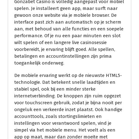
Gonzabet Casino is volledig aangepast voor mobiel
spelen. Je installeert geen app, maar surft naar
gewoon onze website via je mobiele browser. De
interface past zich aan automatisch op je scherm
aan, met behoud van alle functies en een soepele
performance. Of je nu een paar minuten een slot
wilt spelen of een langere live casinosessie
voorbereidt, je ervaring blijft goed. Alle spellen,
betalingen en accountinstellingen zijn prima
toegankelijk onderweg.
De mobiele ervaring werkt op de nieuwste HTML5-
technologie. Dat betekent snelle laadtijden en
stabiel spel, ook bij een minder sterke
internetverbinding. De knoppen zijn ruim opgezet
voor touchscreen gebruik, zodat je bijna nooit per
ongeluk een verkeerde inzet plaatst. Ook handige
accounttools, zoals stortingslimieten en
instellingen voor verantwoord spelen, vind je
simpel via het mobiele menu. Het voelt als een
app op maat, maar dan zonder moeite met