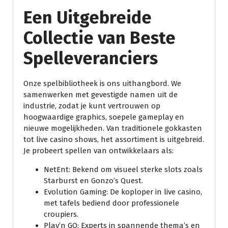
Een Uitgebreide
Collectie van Beste
Spelleveranciers
Onze spelbibliotheek is ons uithangbord. We
samenwerken met gevestigde namen uit de
industrie, zodat je kunt vertrouwen op
hoogwaardige graphics, soepele gameplay en
nieuwe mogelijkheden. Van traditionele gokkasten
tot live casino shows, het assortiment is uitgebreid.
Je probeert spellen van ontwikkelaars als:
NetEnt: Bekend om visueel sterke slots zoals
Starburst en Gonzo’s Quest.
Evolution Gaming: De koploper in live casino,
met tafels bediend door professionele
croupiers.
Play’n GO: Experts in spannende thema’s en