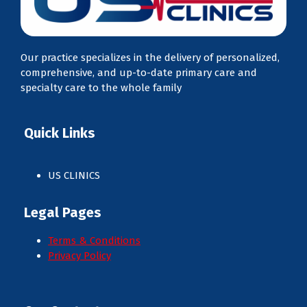
Our practice specializes in the delivery of personalized,
comprehensive, and up-to-date primary care and
specialty care to the whole family
Quick Links
US CLINICS
Legal Pages
Terms & Conditions
Privacy Policy