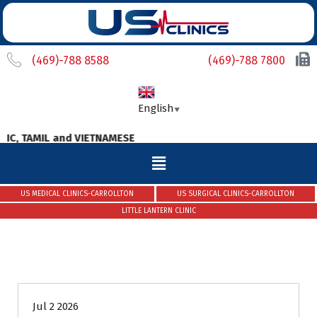
(469)-788 8588
(469)-788 7800
English
▼
AMIL and VIETNAMESE
US MEDICAL CLINICS-CARROLLTON
US SURGICAL CLINICS-CARROLLTON
LITTLE LANTERN CLINIC
Uncategorized
Jul 2 2026