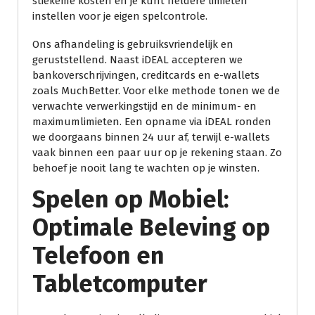
stiekeme kosten en je kunt heldere limieten
instellen voor je eigen spelcontrole.
Ons afhandeling is gebruiksvriendelijk en
geruststellend. Naast iDEAL accepteren we
bankoverschrijvingen, creditcards en e-wallets
zoals MuchBetter. Voor elke methode tonen we de
verwachte verwerkingstijd en de minimum- en
maximumlimieten. Een opname via iDEAL ronden
we doorgaans binnen 24 uur af, terwijl e-wallets
vaak binnen een paar uur op je rekening staan. Zo
behoef je nooit lang te wachten op je winsten.
Spelen op Mobiel:
Optimale Beleving op
Telefoon en
Tabletcomputer