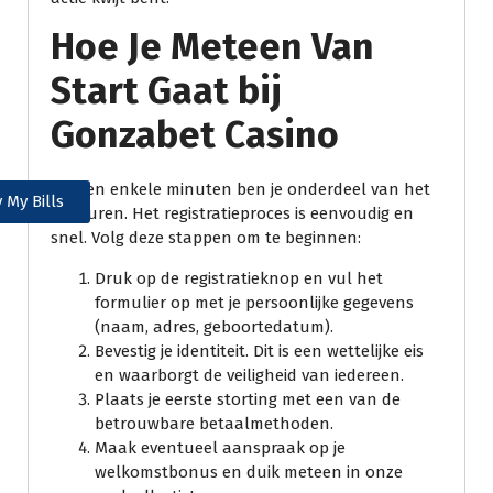
Hoe Je Meteen Van
Start Gaat bij
Gonzabet Casino
Binnen enkele minuten ben je onderdeel van het
 My Bills
gebeuren. Het registratieproces is eenvoudig en
snel. Volg deze stappen om te beginnen:
Druk op de registratieknop en vul het
formulier op met je persoonlijke gegevens
(naam, adres, geboortedatum).
Bevestig je identiteit. Dit is een wettelijke eis
en waarborgt de veiligheid van iedereen.
Plaats je eerste storting met een van de
betrouwbare betaalmethoden.
Maak eventueel aanspraak op je
welkomstbonus en duik meteen in onze