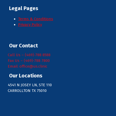
Legal Pages
Terms & Conditions
Privacy Policy
Our Contact
Call Us – (469)-788 8588
Fax Us – (469)-788 7800
Email: office@us.clinic
Our Locations
4541 N JOSEY LN, STE 110
CARROLLTON TX 75010