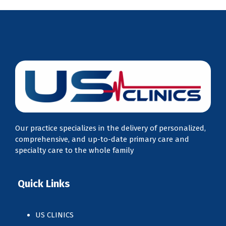
Our practice specializes in the delivery of personalized,
comprehensive, and up-to-date primary care and
specialty care to the whole family
Quick Links
US CLINICS