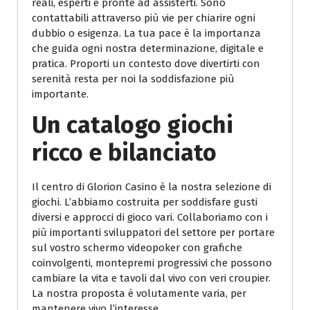
reali, esperti e pronte ad assisterti. Sono
contattabili attraverso più vie per chiarire ogni
dubbio o esigenza. La tua pace è la importanza
che guida ogni nostra determinazione, digitale e
pratica. Proporti un contesto dove divertirti con
serenità resta per noi la soddisfazione più
importante.
Un catalogo giochi
ricco e bilanciato
Il centro di Glorion Casino è la nostra selezione di
giochi. L’abbiamo costruita per soddisfare gusti
diversi e approcci di gioco vari. Collaboriamo con i
più importanti sviluppatori del settore per portare
sul vostro schermo videopoker con grafiche
coinvolgenti, montepremi progressivi che possono
cambiare la vita e tavoli dal vivo con veri croupier.
La nostra proposta è volutamente varia, per
mantenere vivo l’interesse.