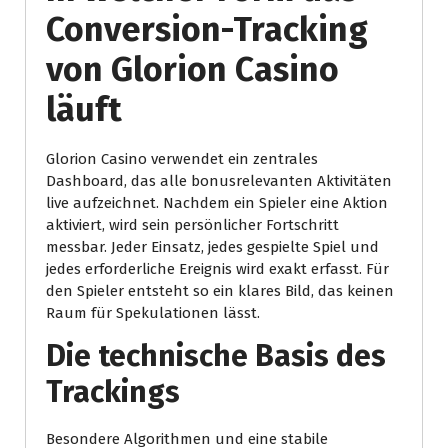
Conversion-Tracking
von Glorion Casino
läuft
Glorion Casino verwendet ein zentrales
Dashboard, das alle bonusrelevanten Aktivitäten
live aufzeichnet. Nachdem ein Spieler eine Aktion
aktiviert, wird sein persönlicher Fortschritt
messbar. Jeder Einsatz, jedes gespielte Spiel und
jedes erforderliche Ereignis wird exakt erfasst. Für
den Spieler entsteht so ein klares Bild, das keinen
Raum für Spekulationen lässt.
Die technische Basis des
Trackings
Besondere Algorithmen und eine stabile