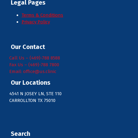
Legal Pages
Terms & Conditions
Privacy Policy
Our Contact
Call Us – (469)-788 8588
Fax Us – (469)-788 7800
Email: office@us.clinic
Our Locations
4541 N JOSEY LN, STE 110
CARROLLTON TX 75010
Search