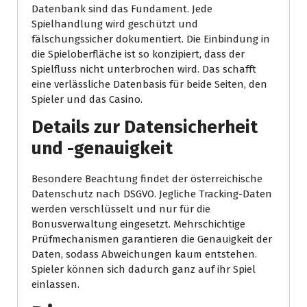
Datenbank sind das Fundament. Jede
Spielhandlung wird geschützt und
fälschungssicher dokumentiert. Die Einbindung in
die Spieloberfläche ist so konzipiert, dass der
Spielfluss nicht unterbrochen wird. Das schafft
eine verlässliche Datenbasis für beide Seiten, den
Spieler und das Casino.
Details zur Datensicherheit
und -genauigkeit
Besondere Beachtung findet der österreichische
Datenschutz nach DSGVO. Jegliche Tracking-Daten
werden verschlüsselt und nur für die
Bonusverwaltung eingesetzt. Mehrschichtige
Prüfmechanismen garantieren die Genauigkeit der
Daten, sodass Abweichungen kaum entstehen.
Spieler können sich dadurch ganz auf ihr Spiel
einlassen.