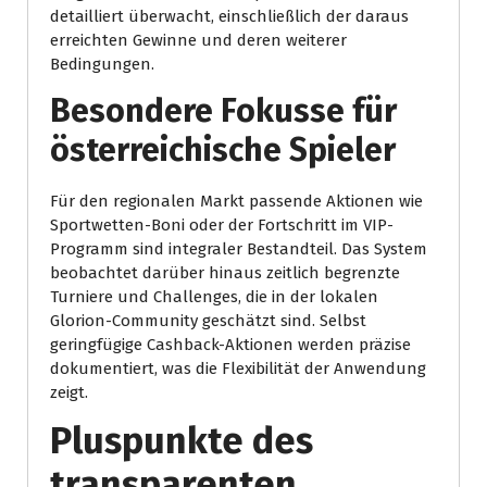
detailliert überwacht, einschließlich der daraus
erreichten Gewinne und deren weiterer
Bedingungen.
Besondere Fokusse für
österreichische Spieler
Für den regionalen Markt passende Aktionen wie
Sportwetten-Boni oder der Fortschritt im VIP-
Programm sind integraler Bestandteil. Das System
beobachtet darüber hinaus zeitlich begrenzte
Turniere und Challenges, die in der lokalen
Glorion-Community geschätzt sind. Selbst
geringfügige Cashback-Aktionen werden präzise
dokumentiert, was die Flexibilität der Anwendung
zeigt.
Pluspunkte des
transparenten