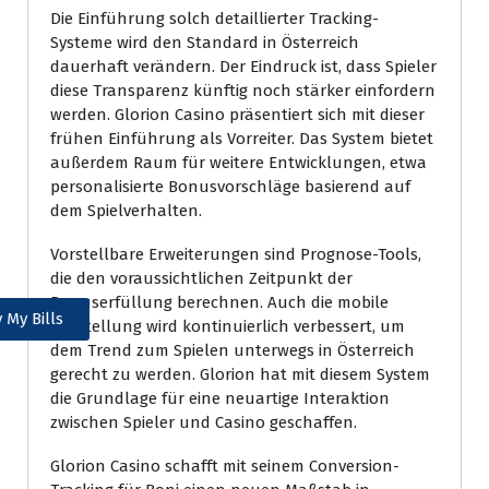
Die Einführung solch detaillierter Tracking-
Systeme wird den Standard in Österreich
dauerhaft verändern. Der Eindruck ist, dass Spieler
diese Transparenz künftig noch stärker einfordern
werden. Glorion Casino präsentiert sich mit dieser
frühen Einführung als Vorreiter. Das System bietet
außerdem Raum für weitere Entwicklungen, etwa
personalisierte Bonusvorschläge basierend auf
dem Spielverhalten.
Vorstellbare Erweiterungen sind Prognose-Tools,
die den voraussichtlichen Zeitpunkt der
Bonuserfüllung berechnen. Auch die mobile
 My Bills
Darstellung wird kontinuierlich verbessert, um
dem Trend zum Spielen unterwegs in Österreich
gerecht zu werden. Glorion hat mit diesem System
die Grundlage für eine neuartige Interaktion
zwischen Spieler und Casino geschaffen.
Glorion Casino schafft mit seinem Conversion-