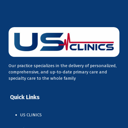
Our practice specializes in the delivery of personalized,
comprehensive, and up-to-date primary care and
specialty care to the whole family
Quick Links
US CLINICS