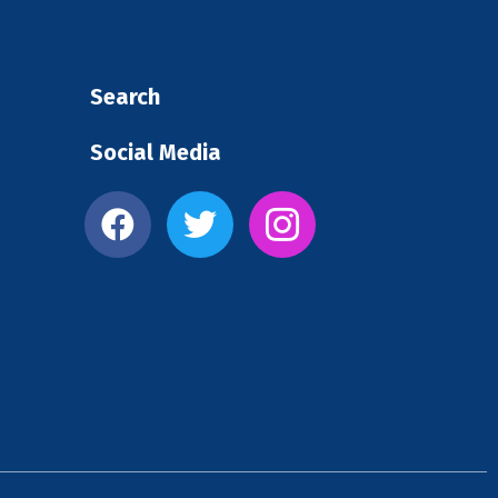
Search
Social Media