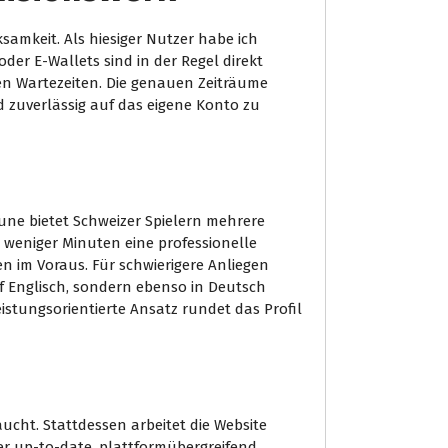
amkeit. Als hiesiger Nutzer habe ich
der E-Wallets sind in der Regel direkt
en Wartezeiten. Die genauen Zeiträume
 zuverlässig auf das eigene Konto zu
tune bietet Schweizer Spielern mehrere
n weniger Minuten eine professionelle
en im Voraus. Für schwierigere Anliegen
f Englisch, sondern ebenso in Deutsch
istungsorientierte Ansatz rundet das Profil
aucht. Stattdessen arbeitet die Website
mer up-to-date, plattformübergreifend