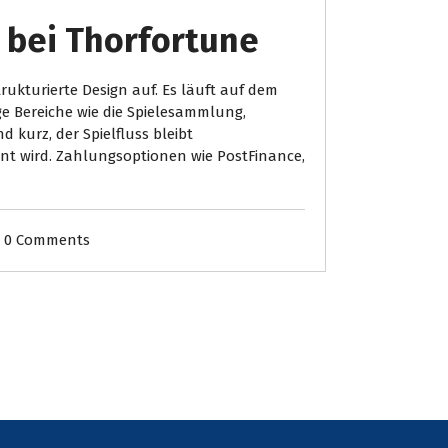
n bei Thorfortune
rukturierte Design auf. Es läuft auf dem
e Bereiche wie die Spielesammlung,
d kurz, der Spielfluss bleibt
annt wird. Zahlungsoptionen wie PostFinance,
0 Comments