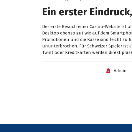
Ein erster Eindruc
Der erste Besuch einer Casino-Website ist o
Desktop ebenso gut wie auf dem Smartphone.
Promotionen und die Kasse sind leicht zu fin
ununterbrochen. Für Schweizer Spieler ist e
Twint oder Kreditkarten werden direkt präs
Admin