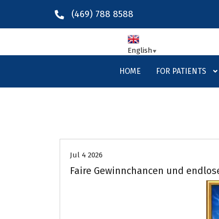
(469) 788 8588
English
▼
HOME
FOR PATIENTS
Uncategorized
Jul 4 2026
Faire Gewinnchancen und endlose