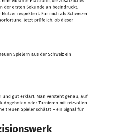
eine vibrante Plattform, die zusätzliches
von der ersten Sekunde an beeindruckt.
 Nutzer respektiert. Für mich als Schweizer
fortune. Jetzt prüfe ich, ob dieser
 neuen Spielern aus der Schweiz ein
r und gut erklärt. Man versteht genau, auf
-Angeboten oder Turnieren mit reizvollen
ne treuen Spieler schätzt – ein Signal für
zisionswerk