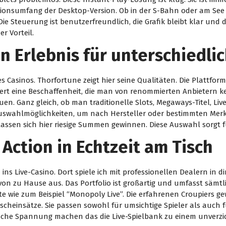
onsumfang der Desktop-Version. Ob in der S-Bahn oder am See – 
ie Steuerung ist benutzerfreundlich, die Grafik bleibt klar und d
r Vorteil.
in Erlebnis für unterschiedl
 Casinos. Thorfortune zeigt hier seine Qualitäten. Die Plattform
rt eine Beschaffenheit, die man von renommierten Anbietern ke
n. Ganz gleich, ob man traditionelle Slots, Megaways-Titel, Live
 Auswahlmöglichkeiten, um nach Hersteller oder bestimmten Mer
lassen sich hier riesige Summen gewinnen. Diese Auswahl sorgt
 Action in Echtzeit am Tisch
ins Live-Casino. Dort spiele ich mit professionellen Dealern in d
von zu Hause aus. Das Portfolio ist großartig und umfasst sämtlic
ie zum Beispiel “Monopoly Live”. Die erfahrenen Croupiers gew
scheinsätze. Sie passen sowohl für umsichtige Spieler als auch f
sche Spannung machen das die Live-Spielbank zu einem unverzic