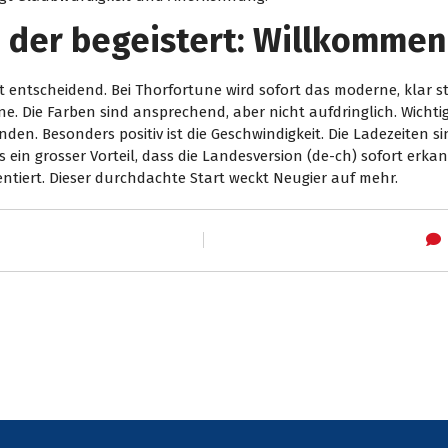
k, der begeistert: Willkomme
ft entscheidend. Bei Thorfortune wird sofort das moderne, klar st
 Die Farben sind ansprechend, aber nicht aufdringlich. Wichtig
den. Besonders positiv ist die Geschwindigkeit. Die Ladezeiten sin
s ein grosser Vorteil, dass die Landesversion (de-ch) sofort erk
entiert. Dieser durchdachte Start weckt Neugier auf mehr.