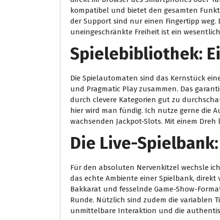
kompatibel und bietet den gesamten Funkti
der Support sind nur einen Fingertipp weg. D
uneingeschränkte Freiheit ist ein wesentliche
Spielebibliothek: E
Die Spielautomaten sind das Kernstück eines
und Pragmatic Play zusammen. Das garantie
durch clevere Kategorien gut zu durchschaue
hier wird man fündig. Ich nutze gerne die
wachsenden Jackpot-Slots. Mit einem Dreh 
Die Live-Spielbank:
Für den absoluten Nervenkitzel wechsle ich 
das echte Ambiente einer Spielbank, direkt 
Bakkarat und fesselnde Game-Show-Formate w
Runde. Nützlich sind zudem die variablen Ti
unmittelbare Interaktion und die authenti