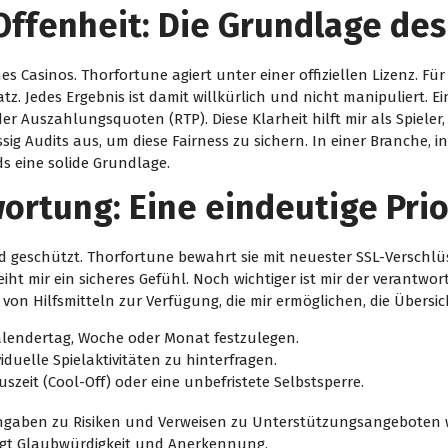
Offenheit: Die Grundlage des
es Casinos. Thorfortune agiert unter einer offiziellen Lizenz. Für
. Jedes Ergebnis ist damit willkürlich und nicht manipuliert. Ei
r Auszahlungsquoten (RTP). Diese Klarheit hilft mir als Spieler,
 Audits aus, um diese Fairness zu sichern. In einer Branche, in 
s eine solide Grundlage.
ortung: Eine eindeutige Prio
geschützt. Thorfortune bewahrt sie mit neuester SSL-Verschlü
iht mir ein sicheres Gefühl. Noch wichtiger ist mir der verant
l von Hilfsmitteln zur Verfügung, die mir ermöglichen, die Übersi
Kalendertag, Woche oder Monat festzulegen.
iduelle Spielaktivitäten zu hinterfragen.
uszeit (Cool-Off) oder eine unbefristete Selbstsperre.
gaben zu Risiken und Verweisen zu Unterstützungsangeboten wi
ugt Glaubwürdigkeit und Anerkennung.