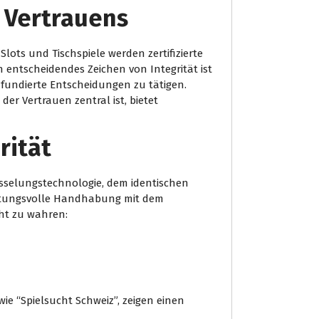
 Vertrauens
 Slots und Tischspiele werden zertifizierte
n entscheidendes Zeichen von Integrität ist
 fundierte Entscheidungen zu tätigen.
der Vertrauen zentral ist, bietet
rität
sselungstechnologie, dem identischen
wortungsvolle Handhabung mit dem
cht zu wahren:
e “Spielsucht Schweiz”, zeigen einen