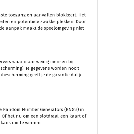
enste toegang en aanvallen blokkeert. Het
teiten en potentiële zwakke plekken. Door
agde aanpak maakt de speelomgeving niet
servers waar maar weinig mensen bij
escherming). Je gegevens worden nooit
abescherming geeft je de garantie dat je
urde Random Number Generators (RNG’s) in
. Of het nu om een slotdraai, een kaart of
e kans om te winnen.