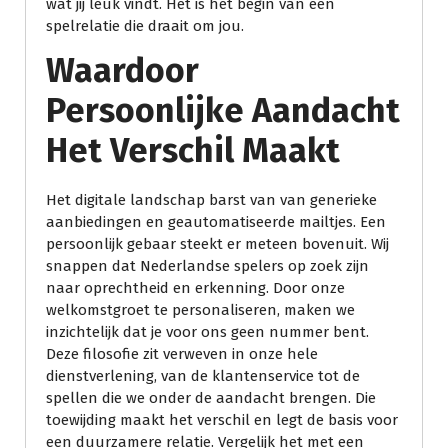
wat jij leuk vindt. Het is het begin van een
spelrelatie die draait om jou.
Waardoor
Persoonlijke Aandacht
Het Verschil Maakt
Het digitale landschap barst van van generieke
aanbiedingen en geautomatiseerde mailtjes. Een
persoonlijk gebaar steekt er meteen bovenuit. Wij
snappen dat Nederlandse spelers op zoek zijn
naar oprechtheid en erkenning. Door onze
welkomstgroet te personaliseren, maken we
inzichtelijk dat je voor ons geen nummer bent.
Deze filosofie zit verweven in onze hele
dienstverlening, van de klantenservice tot de
spellen die we onder de aandacht brengen. Die
toewijding maakt het verschil en legt de basis voor
een duurzamere relatie. Vergelijk het met een