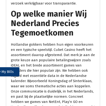
verzoek verkrijgbaar voor transparantie.
Op welke manier Wij
Nederland Precies
Tegemoetkomen
Hollandse gokkers hebben hun eigen voorkeuren
en een typische speelstijl. Cubet Casino heeft het
assortiment daarop afgestemd. Dat merk je aan de
grote keuze aan populaire betalingswijzen zoals
iDEAL en het brede assortiment games van
providers die hier populair zijn. We hebben ook
 My Bills
regard met essentiële data in de Nederlandse
kalender. Bijvoorbeeld Koningsdag of Sinterklaas,
waar we soms thematische acties aan koppelen.
Onze communicatie is duidelijk, in het Nederlands,
en past bij de plaatselijke normen. Concreet
hebben we games van NetEnt, Play’n GO en