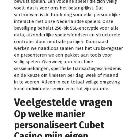
bewust spelen. Een voldane speler die zich veilig
voelt, dat is voor ons het belangrijkst. Dat
vertrouwen is de fundering voor elke persoonlijke
interactie met onze Nederlandse spelers. Onze
beveiliging behelst 256-bit SSL-encryptie voor alle
data, afzonderlijke spelersfondsen en structurele
controles door neutrale partijen. Daarnaast
werken we naadloos samen met het Cruks-register
en presenteren we een pakket aan tools voor
veilig spelen. Overweeg aan real-time
sessiemeldingen, specifieke transactiegeschiedenis
en de keuze om limieten per dag, week of maand
in te voeren. Alleen in een totaal veilige omgeving
komt individuele service echt tot zijn waarde.
Veelgestelde vragen
Op welke manier
personaliseert Cubet
Casino mijn eigen