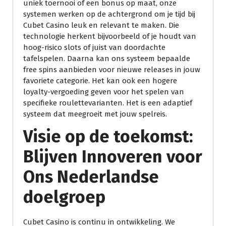
uniek toernooi of een bonus op maat, onze
systemen werken op de achtergrond om je tijd bij
Cubet Casino leuk en relevant te maken. Die
technologie herkent bijvoorbeeld of je houdt van
hoog-risico slots of juist van doordachte
tafelspelen. Daarna kan ons systeem bepaalde
free spins aanbieden voor nieuwe releases in jouw
favoriete categorie. Het kan ook een hogere
loyalty-vergoeding geven voor het spelen van
specifieke roulettevarianten. Het is een adaptief
systeem dat meegroeit met jouw spelreis.
Visie op de toekomst:
Blijven Innoveren voor
Ons Nederlandse
doelgroep
Cubet Casino is continu in ontwikkeling. We