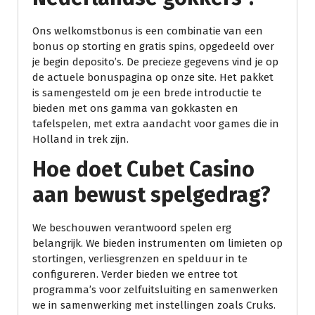
Ons welkomstbonus is een combinatie van een
bonus op storting en gratis spins, opgedeeld over
je begin deposito’s. De precieze gegevens vind je op
de actuele bonuspagina op onze site. Het pakket
is samengesteld om je een brede introductie te
bieden met ons gamma van gokkasten en
tafelspelen, met extra aandacht voor games die in
Holland in trek zijn.
Hoe doet Cubet Casino
aan bewust spelgedrag?
We beschouwen verantwoord spelen erg
belangrijk. We bieden instrumenten om limieten op
stortingen, verliesgrenzen en spelduur in te
configureren. Verder bieden we entree tot
programma’s voor zelfuitsluiting en samenwerken
we in samenwerking met instellingen zoals Cruks.