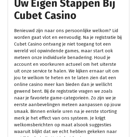
Uw Eigen Stappen Bij
Cubet Casino
Benieuwd zijn naar ons persoonlijke welkom? Lid
worden gaat vlot en eenvoudig. Na je registratie bij
Cubet Casino ontvang je niet toegang tot een
wereld vol opwindende games, maar start ook
meteen onze individuele benadering. Houd je
account en voorkeuren actueel om het uiterste
uit onze service te halen. We kijken ernaar uit om
jou te welkom te heten en te laten zien dat een
online casino meer kan bieden dan je wellicht
gewend bent. Bij de registratie vragen we zoals
naar je favoriete game-categorieën. Zo zijn we je
eerste aanbevelingen meteen aanpassen op jouw
smaak. Binnen enkele uren na je eerste storting
merk je het effect van ons systeem. Je krijgt
welkomsberichten op maat alsook suggesties
waaruit blijkt dat we echt hebben gekeken naar