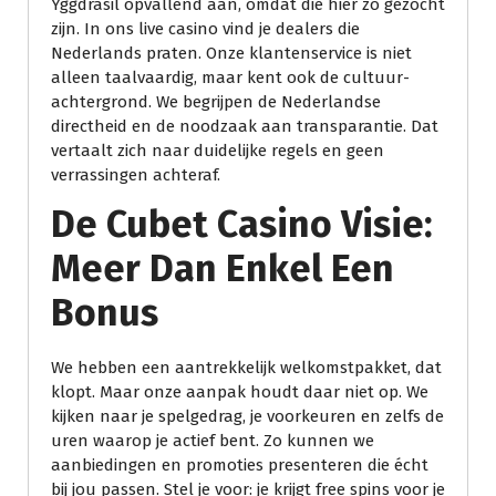
Yggdrasil opvallend aan, omdat die hier zo gezocht
zijn. In ons live casino vind je dealers die
Nederlands praten. Onze klantenservice is niet
alleen taalvaardig, maar kent ook de cultuur-
achtergrond. We begrijpen de Nederlandse
directheid en de noodzaak aan transparantie. Dat
vertaalt zich naar duidelijke regels en geen
verrassingen achteraf.
De Cubet Casino Visie:
Meer Dan Enkel Een
Bonus
We hebben een aantrekkelijk welkomstpakket, dat
klopt. Maar onze aanpak houdt daar niet op. We
kijken naar je spelgedrag, je voorkeuren en zelfs de
uren waarop je actief bent. Zo kunnen we
aanbiedingen en promoties presenteren die écht
bij jou passen. Stel je voor: je krijgt free spins voor je