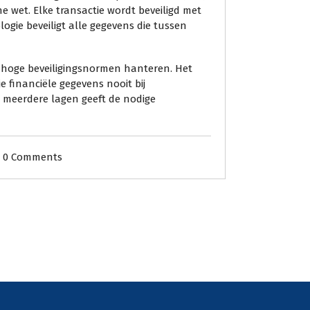
e wet. Elke transactie wordt beveiligd met
ogie beveiligt alle gegevens die tussen
 hoge beveiligingsnormen hanteren. Het
e financiële gegevens nooit bij
 meerdere lagen geeft de nodige
0 Comments