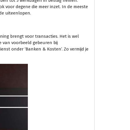
ben tot 5 werkdagen in beslag nemen.
ook voor degene die meer inzet. In de meeste
de uiteenlopen.
ning brengt voor transacties. Het is wel
ze van voorbeeld gebeuren bij
dienst onder ‘Banken & Kosten’. Zo vermijd je