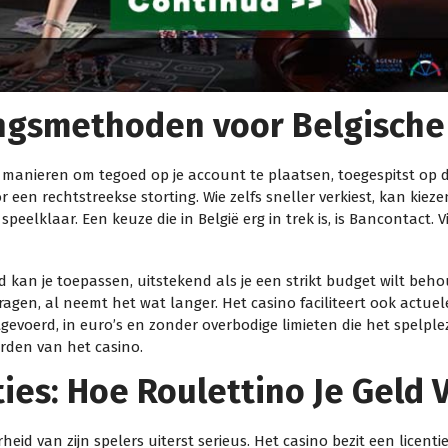
ngsmethoden voor Belgische
manieren om tegoed op je account te plaatsen, toegespitst op de
en rechtstreekse storting. Wie zelfs sneller verkiest, kan kiezen 
speelklaar. Een keuze die in België erg in trek is, is Bancontact.
 kan je toepassen, uitstekend als je een strikt budget wilt beho
gen, al neemt het wat langer. Het casino faciliteert ook actue
evoerd, in euro’s en zonder overbodige limieten die het spelplez
rden van het casino.
ties: Hoe Roulettino Je Geld 
eid van zijn spelers uiterst serieus. Het casino bezit een licent