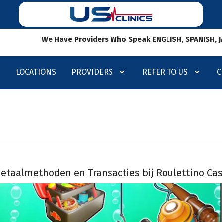
We Have Providers Who Speak ENGLISH, SPANISH, JAPANESE, 
LOCATIONS
PROVIDERS
REFER TO US
C
etaalmethoden en Transacties bij Roulettino Cas