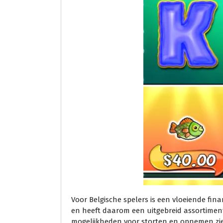
Voor Belgische spelers is een vloeiende fina
en heeft daarom een uitgebreid assortiment
mogelijkheden voor storten en opnemen zien