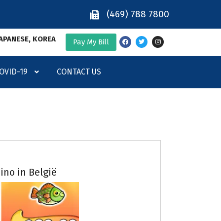
(469) 788 7800
KOREAN, MALAYALAM, HINDI, ARABIC, TAMIL and VIETNAMESE
Pay My Bill
OVID-19
CONTACT US
ino in België