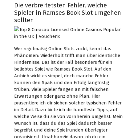
Die verbreitetsten Fehler, welche
Spieler in Ramses Book Slot umgehen
sollten
Wer regelmäßig Online Slots zockt, kennt das
Phänomen: Wiederholt trifft man über identische
Hindernisse. Das ist der Fall besonders für ein
beliebtes Spiel wie Ramses Book Slot. Auf den
Anhieb wirkt es simpel, doch manche Fehler
können den Spaß und den Erfolg langfristig
trüben. Viele Spieler fangen an mit falschen
Erwartungen oder ganz ohne Plan. Hier
präsentiere ich dir sieben solcher typischen Fehler
im Detail. Dazu biete ich dir handfeste Tipps, auf
welche Weise du sie von vornherein umgehst. Mein
Wunsch ist, dass du das Spiel dadurch besser
begreifst und deine Spielrunden überlegter
organisierst. Unabhängig davon, ob du ein