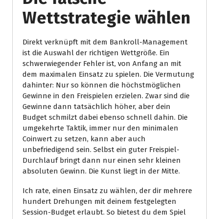
Wettstrategie wählen
Direkt verknüpft mit dem Bankroll-Management
ist die Auswahl der richtigen Wettgröße. Ein
schwerwiegender Fehler ist, von Anfang an mit
dem maximalen Einsatz zu spielen. Die Vermutung
dahinter: Nur so können die höchstmöglichen
Gewinne in den Freispielen erzielen. Zwar sind die
Gewinne dann tatsächlich höher, aber dein
Budget schmilzt dabei ebenso schnell dahin. Die
umgekehrte Taktik, immer nur den minimalen
Coinwert zu setzen, kann aber auch
unbefriedigend sein. Selbst ein guter Freispiel-
Durchlauf bringt dann nur einen sehr kleinen
absoluten Gewinn. Die Kunst liegt in der Mitte.
Ich rate, einen Einsatz zu wählen, der dir mehrere
hundert Drehungen mit deinem festgelegten
Session-Budget erlaubt. So bietest du dem Spiel