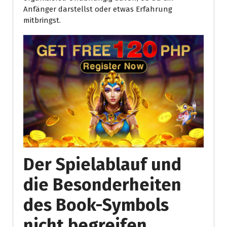
Anfänger darstellst oder etwas Erfahrung
mitbringst.
Der Spielablauf und
die Besonderheiten
des Book-Symbols
nicht begreifen