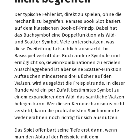
Der typische Fehler ist, direkt zu spielen, ohne die
Mechanik zu begreifen. Ramses Book Slot basiert
auf dem klassischen Book-of-Prinzip. Dabei hat
das Buchsymbol eine Doppelfunktion als Wild-
und Scatter-Symbol. Viele unterschätzen, was
diese Zweiteilung tatsächlich ausmacht. Im
Basisspiel vertritt das Buch andere Symbole und
ermöglicht so, Gewinnkombinationen zu erzielen.
Ausschlaggebend ist aber seine Scatter-Funktion.
Auftauchen mindestens drei Bücher auf den
Walzen, wird ausgelöst die Freispielrunde. In dieser
Runde wird ein per Zufall bestimmtes Symbol zu
einem expandierenden Wild, das sämtliche Walzen
belegen kann. Wer diesen Kernmechanismus nicht
versteht, kann die profitabelsten Spielmomente
weder erahnen noch richtig für sich ausnutzen.
Das Spiel offenbart seine Tiefe erst dann, wenn
man den Ablauf der Freispiele mit dem