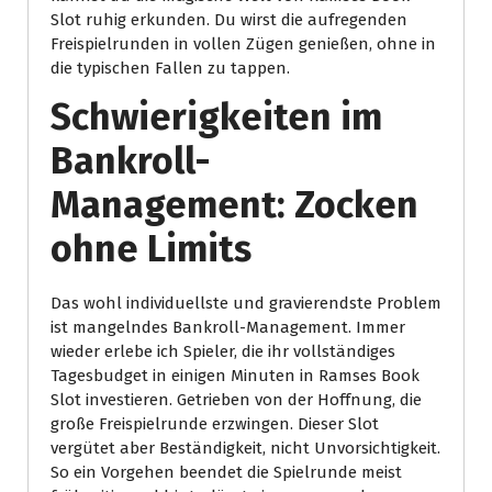
Slot ruhig erkunden. Du wirst die aufregenden
Freispielrunden in vollen Zügen genießen, ohne in
die typischen Fallen zu tappen.
Schwierigkeiten im
Bankroll-
Management: Zocken
ohne Limits
Das wohl individuellste und gravierendste Problem
ist mangelndes Bankroll-Management. Immer
wieder erlebe ich Spieler, die ihr vollständiges
Tagesbudget in einigen Minuten in Ramses Book
Slot investieren. Getrieben von der Hoffnung, die
große Freispielrunde erzwingen. Dieser Slot
vergütet aber Beständigkeit, nicht Unvorsichtigkeit.
So ein Vorgehen beendet die Spielrunde meist