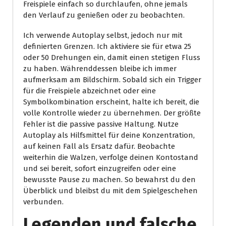
Freispiele einfach so durchlaufen, ohne jemals
den Verlauf zu genießen oder zu beobachten.
Ich verwende Autoplay selbst, jedoch nur mit
definierten Grenzen. Ich aktiviere sie für etwa 25
oder 50 Drehungen ein, damit einen stetigen Fluss
zu haben. Währenddessen bleibe ich immer
aufmerksam am Bildschirm. Sobald sich ein Trigger
für die Freispiele abzeichnet oder eine
Symbolkombination erscheint, halte ich bereit, die
volle Kontrolle wieder zu übernehmen. Der größte
Fehler ist die passive passive Haltung. Nutze
Autoplay als Hilfsmittel für deine Konzentration,
auf keinen Fall als Ersatz dafür. Beobachte
weiterhin die Walzen, verfolge deinen Kontostand
und sei bereit, sofort einzugreifen oder eine
bewusste Pause zu machen. So bewahrst du den
Überblick und bleibst du mit dem Spielgeschehen
verbunden.
Legenden und falsche