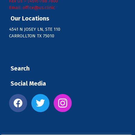
Fax Us – (469)-788 7800
Email: office@us.clinic
Our Locations
4541 N JOSEY LN, STE 110
CARROLLTON TX 75010
Search
Social Media