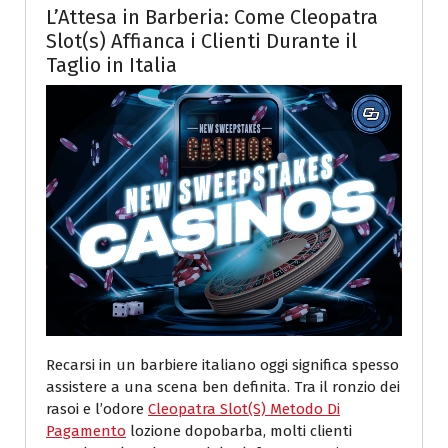
L’Attesa in Barberia: Come Cleopatra
Slot(s) Affianca i Clienti Durante il
Taglio in Italia
Recarsi in un barbiere italiano oggi significa spesso
assistere a una scena ben definita. Tra il ronzio dei
rasoi e l’odore
Cleopatra Slot(S) Metodo Di
Pagamento
lozione dopobarba, molti clienti