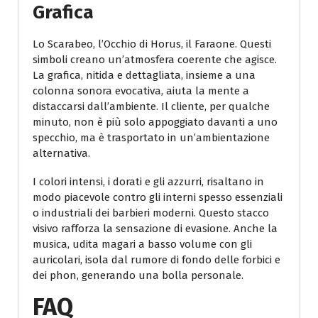
Grafica
Lo Scarabeo, l’Occhio di Horus, il Faraone. Questi
simboli creano un’atmosfera coerente che agisce.
La grafica, nitida e dettagliata, insieme a una
colonna sonora evocativa, aiuta la mente a
distaccarsi dall’ambiente. Il cliente, per qualche
minuto, non è più solo appoggiato davanti a uno
specchio, ma è trasportato in un’ambientazione
alternativa.
I colori intensi, i dorati e gli azzurri, risaltano in
modo piacevole contro gli interni spesso essenziali
o industriali dei barbieri moderni. Questo stacco
visivo rafforza la sensazione di evasione. Anche la
musica, udita magari a basso volume con gli
auricolari, isola dal rumore di fondo delle forbici e
dei phon, generando una bolla personale.
FAQ