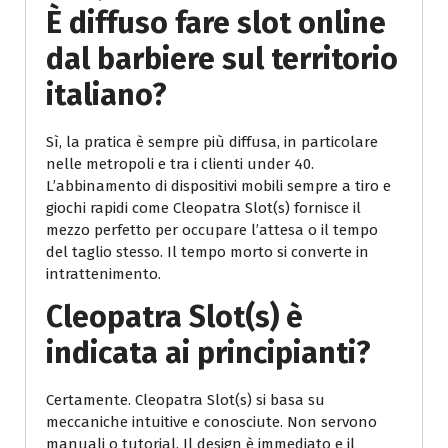
È diffuso fare slot online
dal barbiere sul territorio
italiano?
Sì, la pratica è sempre più diffusa, in particolare
nelle metropoli e tra i clienti under 40.
L’abbinamento di dispositivi mobili sempre a tiro e
giochi rapidi come Cleopatra Slot(s) fornisce il
mezzo perfetto per occupare l’attesa o il tempo
del taglio stesso. Il tempo morto si converte in
intrattenimento.
Cleopatra Slot(s) è
indicata ai principianti?
Certamente. Cleopatra Slot(s) si basa su
meccaniche intuitive e conosciute. Non servono
manuali o tutorial. Il design è immediato e il