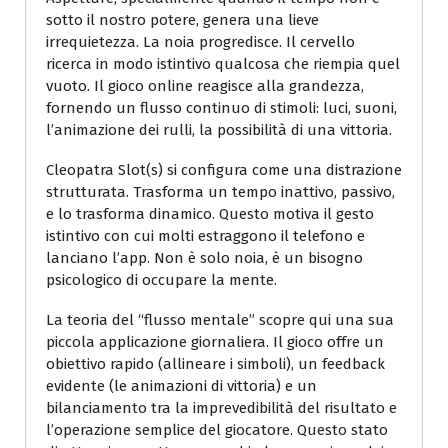
sotto il nostro potere, genera una lieve
irrequietezza. La noia progredisce. Il cervello
ricerca in modo istintivo qualcosa che riempia quel
vuoto. Il gioco online reagisce alla grandezza,
fornendo un flusso continuo di stimoli: luci, suoni,
l’animazione dei rulli, la possibilità di una vittoria.
Cleopatra Slot(s) si configura come una distrazione
strutturata. Trasforma un tempo inattivo, passivo,
e lo trasforma dinamico. Questo motiva il gesto
istintivo con cui molti estraggono il telefono e
lanciano l’app. Non è solo noia, è un bisogno
psicologico di occupare la mente.
La teoria del “flusso mentale” scopre qui una sua
piccola applicazione giornaliera. Il gioco offre un
obiettivo rapido (allineare i simboli), un feedback
evidente (le animazioni di vittoria) e un
bilanciamento tra la imprevedibilità del risultato e
l’operazione semplice del giocatore. Questo stato