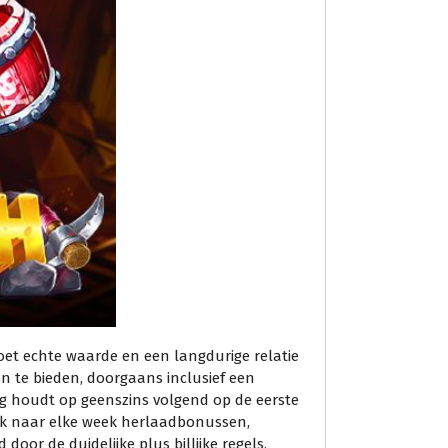
oet echte waarde en een langdurige relatie
n te bieden, doorgaans inclusief een
ng houdt op geenszins volgend op de eerste
Kijk naar elke week herlaadbonussen,
door de duidelijke plus billijke regels,