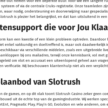
 time-out nemen voor een beperkte duur. Voor wie een langere ru
en systeem of via de centrale Cruks-registratie. Onze teamleden z
n, waar nodig, ondersteuning en doorverwijzing naar gespecialis
Slotrush is plezier het belangrijkst, en dat kan uitsluitend in 
tensupport die voor Jou Klaa
orm kan een kwestie of een klein probleem optreden. Daardoor 
t enkel vakkundig en doeltreffend is, maar ook daadwerkelijk 
chikbaar via verschillende middelen, zoals een uitgebreide live c
aankloppen bij ons mailadres, terwijl onze kennisbank, vol met g
geleid om vlot en accuraat een uiteenlopend geheel aan vragen
n verificatie. Wij beschouwen klantenhulp niet als een verplich
laanbod van Slotrush
fen de games, en op dit vlak toont Slotrush Casino zeker geen c
bouwd uit de echte top van de gamingindustrie. Wij werken spec
Ent, Pragmatic Play, Play’n GO, Evolution en vele anderen, om ee