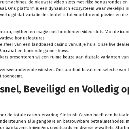
e fruitmachines, de nieuwste video slots met rijke bonusrondes 
emaal. Ons platform is een dynamisch ecosysteem waar wekelijks n
 overtuigd dat variatie de sleutel is tot voortdurend plezier, en die
ntuur, mythen en magie met honderden video slots. Van de iconi
vatieve bonusfeatures.
sfeer van een landbased casino vanuit je huis. Onze live dealer 
, Baccarat en boeiende game shows.
ers presenteren wij een ruime keuze aan digitale varianten van 
ensveranderende winsten. Ons aanbod bevat een selectie van l
et toeneemt.
snel, Beveiligd en Volledig 
 voor de totale casino-ervaring. Slotrush Casino heeft een betaalo
ondersteunen alle gangbare en betrouwbare betaalmethodes, met
oor bankoverschrijvingen, creditcards en diverse e-wallets. Stor