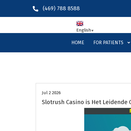
(469) 788 8588
We Have 
English
▼
HOME
FOR PATIENTS
Uncategorized
Jul 2 2026
Slotrush Casino is Het Leidende 