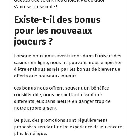
Quelles que soient nos choix, il y a de quoi
s’amuser ensemble !
Existe-t-il des bonus
pour les nouveaux
joueurs ?
Lorsque nous nous aventurons dans l’univers des
casinos en ligne, nous ne pouvons nous empêcher
d’être enthousiasmés par les bonus de bienvenue
offerts aux nouveaux joueurs.
Ces bonus nous offrent souvent un bénéfice
considérable, nous permettant d’explorer
différents jeux sans mettre en danger trop de
notre propre argent.
De plus, des promotions sont régulièrement
proposées, rendant notre expérience de jeu encore
plus bénéfique.