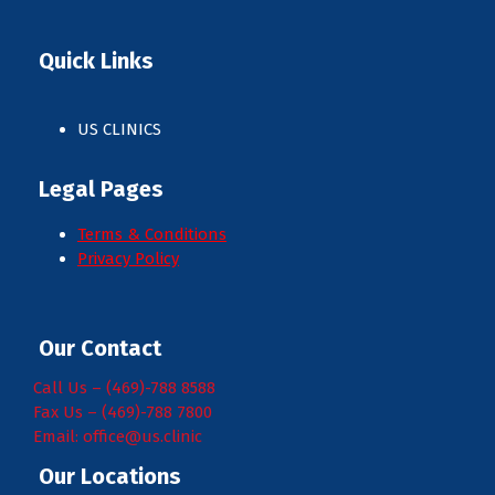
Quick Links
US CLINICS
Legal Pages
Terms & Conditions
Privacy Policy
Our Contact
Call Us – (469)-788 8588
Fax Us – (469)-788 7800
Email: office@us.clinic
Our Locations