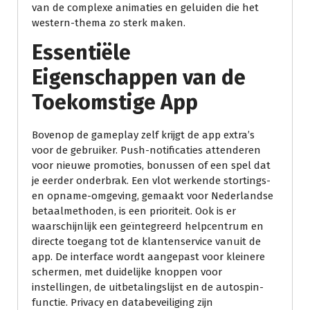
van de complexe animaties en geluiden die het
western-thema zo sterk maken.
Essentiële
Eigenschappen van de
Toekomstige App
Bovenop de gameplay zelf krijgt de app extra’s
voor de gebruiker. Push-notificaties attenderen
voor nieuwe promoties, bonussen of een spel dat
je eerder onderbrak. Een vlot werkende stortings-
en opname-omgeving, gemaakt voor Nederlandse
betaalmethoden, is een prioriteit. Ook is er
waarschijnlijk een geïntegreerd helpcentrum en
directe toegang tot de klantenservice vanuit de
app. De interface wordt aangepast voor kleinere
schermen, met duidelijke knoppen voor
instellingen, de uitbetalingslijst en de autospin-
functie. Privacy en databeveiliging zijn