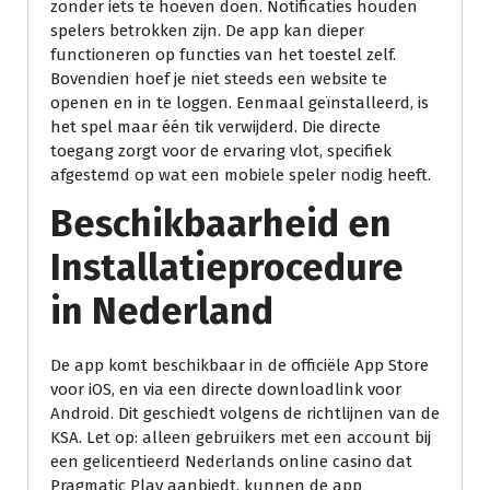
zonder iets te hoeven doen. Notificaties houden
spelers betrokken zijn. De app kan dieper
functioneren op functies van het toestel zelf.
Bovendien hoef je niet steeds een website te
openen en in te loggen. Eenmaal geïnstalleerd, is
het spel maar één tik verwijderd. Die directe
toegang zorgt voor de ervaring vlot, specifiek
afgestemd op wat een mobiele speler nodig heeft.
Beschikbaarheid en
Installatieprocedure
in Nederland
De app komt beschikbaar in de officiële App Store
voor iOS, en via een directe downloadlink voor
Android. Dit geschiedt volgens de richtlijnen van de
KSA. Let op: alleen gebruikers met een account bij
een gelicentieerd Nederlands online casino dat
Pragmatic Play aanbiedt, kunnen de app