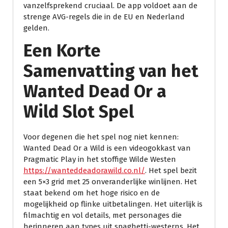
vanzelfsprekend cruciaal. De app voldoet aan de
strenge AVG-regels die in de EU en Nederland
gelden.
Een Korte
Samenvatting van het
Wanted Dead Or a
Wild Slot Spel
Voor degenen die het spel nog niet kennen:
Wanted Dead Or a Wild is een videogokkast van
Pragmatic Play in het stoffige Wilde Westen
https://wanteddeadorawild.co.nl/
. Het spel bezit
een 5×3 grid met 25 onveranderlijke winlijnen. Het
staat bekend om het hoge risico en de
mogelijkheid op flinke uitbetalingen. Het uiterlijk is
filmachtig en vol details, met personages die
herinneren aan types uit spaghetti-westerns. Het