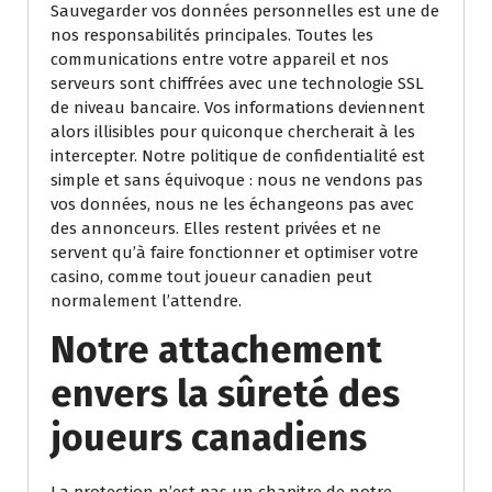
Sauvegarder vos données personnelles est une de
nos responsabilités principales. Toutes les
communications entre votre appareil et nos
serveurs sont chiffrées avec une technologie SSL
de niveau bancaire. Vos informations deviennent
alors illisibles pour quiconque chercherait à les
intercepter. Notre politique de confidentialité est
simple et sans équivoque : nous ne vendons pas
vos données, nous ne les échangeons pas avec
des annonceurs. Elles restent privées et ne
servent qu’à faire fonctionner et optimiser votre
casino, comme tout joueur canadien peut
normalement l’attendre.
Notre attachement
envers la sûreté des
joueurs canadiens