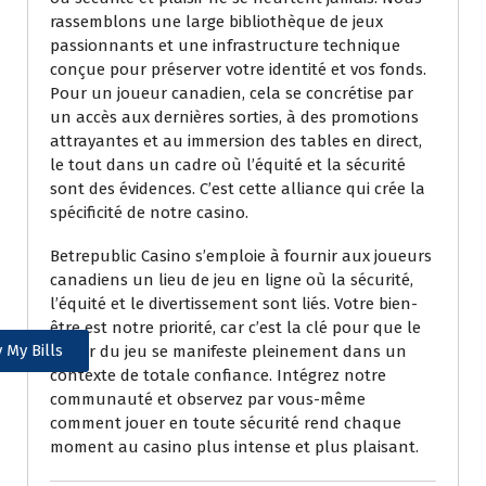
rassemblons une large bibliothèque de jeux
passionnants et une infrastructure technique
conçue pour préserver votre identité et vos fonds.
Pour un joueur canadien, cela se concrétise par
un accès aux dernières sorties, à des promotions
attrayantes et au immersion des tables en direct,
le tout dans un cadre où l’équité et la sécurité
sont des évidences. C’est cette alliance qui crée la
spécificité de notre casino.
Betrepublic Casino s’emploie à fournir aux joueurs
canadiens un lieu de jeu en ligne où la sécurité,
l’équité et le divertissement sont liés. Votre bien-
être est notre priorité, car c’est la clé pour que le
 My Bills
plaisir du jeu se manifeste pleinement dans un
contexte de totale confiance. Intégrez notre
communauté et observez par vous-même
comment jouer en toute sécurité rend chaque
moment au casino plus intense et plus plaisant.