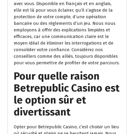
avec vous. Disponible en français et en anglais,
elle est là pour vous éclairer, qu’il s’agisse de la
protection de votre compte, d’une opération
bancaire ou des règlements d’un jeu. Nous nous
employons à offrir des explications limpides et
efficaces, car une communication claire est le
moyen idéal de éliminer les interrogations et de
consolider votre confiance. Considérez nos
conseillers comme des alliés, toujours disponibles
pour vous permettre de profiter de votre parcours.
Pour quelle raison
Betrepublic Casino est
le option sûr et
divertissant
Opter pour Betrepublic Casino, c’est choisir un lieu
où sécurité et plaisir ne se heurtent jamais. Nous