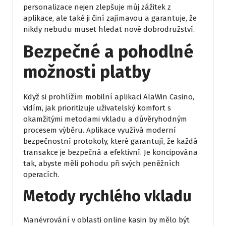
personalizace nejen zlepšuje můj zážitek z
aplikace, ale také ji činí zajímavou a garantuje, že
nikdy nebudu muset hledat nové dobrodružství.
Bezpečné a pohodlné
možnosti platby
Když si prohlížím mobilní aplikaci AlaWin Casino,
vidím, jak prioritizuje uživatelský komfort s
okamžitými metodami vkladu a důvěryhodným
procesem výběru. Aplikace využívá moderní
bezpečnostní protokoly, které garantují, že každá
transakce je bezpečná a efektivní. Je koncipována
tak, abyste měli pohodu při svých peněžních
operacích.
Metody rychlého vkladu
Manévrování v oblasti online kasin by mělo být