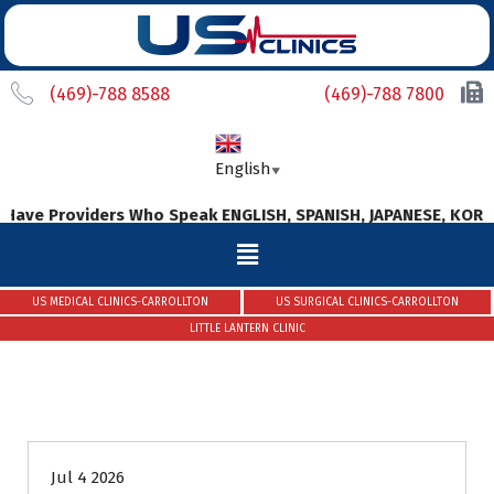
(469)-788 8588
(469)-788 7800
English
▼
Providers Who Speak ENGLISH, SPANISH, JAPANESE, KOREAN, MA
US MEDICAL CLINICS-CARROLLTON
US SURGICAL CLINICS-CARROLLTON
LITTLE LANTERN CLINIC
Uncategorized
Jul 4 2026