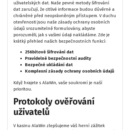
uživatelských dat. Naše pevné metody šifrování
dat zaručují, že citlivé informace budou důvěrné a
chráněné před neoprávněným přístupem. V duchu
otevřenosti jsou naše zásady ochrany osobních
údajů srozumitelně formulovány, abyste
porozuměli, jak s vašimi údaji nakládáme. Zde je
krátký přehled našich bezpečnostních funkcí:
256bitové šifrování dat
Pravidelné bezpečnostní audity
Bezpečné ukládání dat
Komplexní zásady ochrany osobních údajů
Když hrajete s AlaWin, vaše soukromí je naší
prioritou.
Protokoly ověřování
uživatelů
V kasinu AlaWin zlepšujeme váš herní zážitek