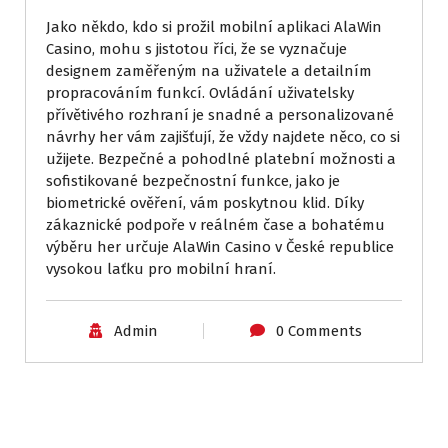
Jako někdo, kdo si prožil mobilní aplikaci AlaWin
Casino, mohu s jistotou říci, že se vyznačuje
designem zaměřeným na uživatele a detailním
propracováním funkcí. Ovládání uživatelsky
přívětivého rozhraní je snadné a personalizované
návrhy her vám zajišťují, že vždy najdete něco, co si
užijete. Bezpečné a pohodlné platební možnosti a
sofistikované bezpečnostní funkce, jako je
biometrické ověření, vám poskytnou klid. Díky
zákaznické podpoře v reálném čase a bohatému
výběru her určuje AlaWin Casino v České republice
vysokou laťku pro mobilní hraní.
Admin
0 Comments